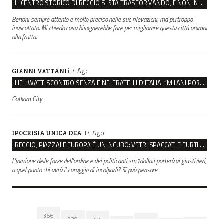
IL CENTRO STORICO DI REGGIO SI STA TRASFORMANDO, E NON IN MEGLIO
Bertoni sempre attento e molto preciso nelle sue rilevazioni, ma purtroppo
inascoltato. Mi chiedo cosa bisognerebbe fare per migliorare questa città oramai
alla frutta.
il 4 Ago
GIANNI VATTANI
HELLWATT, SCONTRO SENZA FINE. FRATELLI D’ITALIA: “MILANI PORTA DOCUMENTI, DE FRANCO INSULTI”
Gotham City
il 4 Ago
IPOCRISIA UNICA DEA
REGGIO, PIAZZALE EUROPA È UN INCUBO: VETRI SPACCATI E FURTI SULLE AUTO IN SOSTA
L'inazione delle forze dell'ordine e dei politicanti sm1dollati porterà ai giustizieri,
a quel punto chi avrà il coraggio di incolparli? Si può pensare
366
338