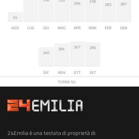
335
318
296
287
283
55
AGO
LUG
GIU
MAG
APR
MAR
FEB
GEN
307
299
284
240
DIC
NOV
OTT
SET
TORNA SU
24Emilia è una testata di proprietà di: