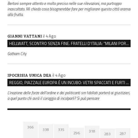
Bertoni sempre attento e molto preciso nelle sue rilevazioni, ma purtroppo
inascoltato. Mi chiedo cosa bisognerebbe fare per migliorare questa città oramai
alla frutta.
il 4 Ago
GIANNI VATTANI
HELLWATT, SCONTRO SENZA FINE. FRATELLI D’ITALIA: “MILANI PORTA DOCUMENTI, DE FRANCO INSULTI”
Gotham City
il 4 Ago
IPOCRISIA UNICA DEA
REGGIO, PIAZZALE EUROPA È UN INCUBO: VETRI SPACCATI E FURTI SULLE AUTO IN SOSTA
L'inazione delle forze dell'ordine e dei politicanti sm1dollati porterà ai giustizieri,
a quel punto chi avrà il coraggio di incolparli? Si può pensare
366
338
335
318
296
287
283