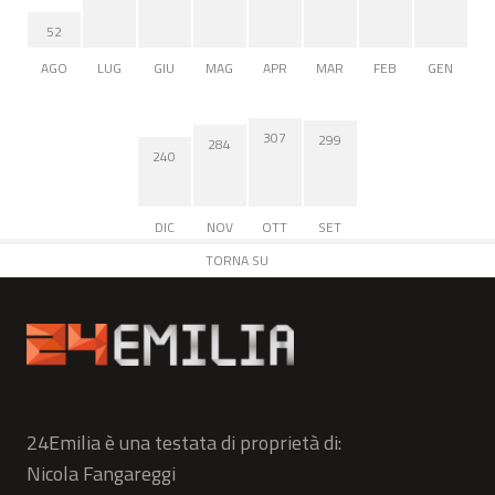
52
AGO
LUG
GIU
MAG
APR
MAR
FEB
GEN
307
299
284
240
DIC
NOV
OTT
SET
TORNA SU
24Emilia è una testata di proprietà di:
Nicola Fangareggi