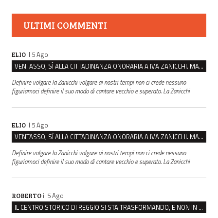
ULTIMI COMMENTI
il 5 Ago
ELIO
VENTASSO, SÌ ALLA CITTADINANZA ONORARIA A IVA ZANICCHI. MA BARGIACCHI: “È DI PESSIMO GUSTO”
Definire volgare la Zanicchi volgare ai nostri tempi non ci crede nessuno
figuriamoci definire il suo modo di cantare vecchio e superato. La Zanicchi
il 5 Ago
ELIO
VENTASSO, SÌ ALLA CITTADINANZA ONORARIA A IVA ZANICCHI. MA BARGIACCHI: “È DI PESSIMO GUSTO”
Definire volgare la Zanicchi volgare ai nostri tempi non ci crede nessuno
figuriamoci definire il suo modo di cantare vecchio e superato. La Zanicchi
il 5 Ago
ROBERTO
IL CENTRO STORICO DI REGGIO SI STA TRASFORMANDO, E NON IN MEGLIO