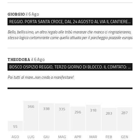
il 6 Ago
GIORGIO
REGGIO. PORTA SANTA CROCE, DAL 24 AGOSTO AL VIA IL CANTIERE PER IL NUOVO COLLETTORE FOGNARIO
Bello, bellissimo, un altro regalo alle tribù maranze che manco ci ringrazieranno,
stessa logica cortomirante come quella attuata per il parcheggio piazzale europa
il 6 Ago
THEODORA
BOSCO OSPIZIO REGGIO, TERZO GIORNO DI BLOCCO. IL COMITATO: “PRESIDIO FINO A VENERDÌ”
Poi tutti al mare...non credo a manifestare!
366
338
335
318
296
287
283
55
AGO
LUG
GIU
MAG
APR
MAR
FEB
GEN