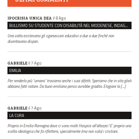
il 8 Ago
IPOCRISIA UNICA DEA
BULLISMO SU STUDENTE CON DISABILITÀ NEL MODENESE, INDAGATI DUE RAGAZZI DI 16 ANNI
Una volta esistevano gli sganassoni educativi a due a due finché non
diventavano dispari.
il 7 Ago
GABRIELE
EMILIA
Per renderlo più "umano" troviamo anche i suoi difetti. Speriamo che in vita glieli
abbiano fatti notare. Da buon emiliano penso avrebbe gradito. Elogiare la […]
il 7 Ago
GABRIELE
LA CURA
Proprio in Emilia Romagna dove ci sono molti Hospice all’altezza ! E’ proprio una
scelta ideologica che fa riflettere, specialmente (ma non solo) i cristiani.