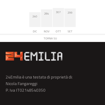
307
299
284
240
DIC
NOV
OTT
SET
TORNA SU
24Emilia è una testata di proprietà di:
Nicola Fangareggi
P. Iva IT02148540350