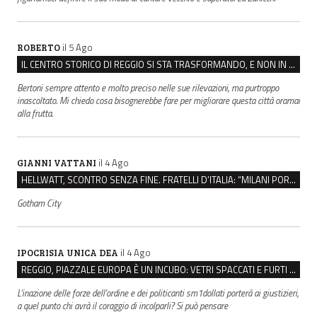
il 5 Ago
ROBERTO
IL CENTRO STORICO DI REGGIO SI STA TRASFORMANDO, E NON IN MEGLIO
Bertoni sempre attento e molto preciso nelle sue rilevazioni, ma purtroppo
inascoltato. Mi chiedo cosa bisognerebbe fare per migliorare questa città oramai
alla frutta.
il 4 Ago
GIANNI VATTANI
HELLWATT, SCONTRO SENZA FINE. FRATELLI D’ITALIA: “MILANI PORTA DOCUMENTI, DE FRANCO INSULTI”
Gotham City
il 4 Ago
IPOCRISIA UNICA DEA
REGGIO, PIAZZALE EUROPA È UN INCUBO: VETRI SPACCATI E FURTI SULLE AUTO IN SOSTA
L'inazione delle forze dell'ordine e dei politicanti sm1dollati porterà ai giustizieri,
a quel punto chi avrà il coraggio di incolparli? Si può pensare