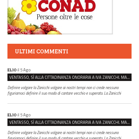
ULTIMI COMMENTI
il 5 Ago
ELIO
VENTASSO, SÌ ALLA CITTADINANZA ONORARIA A IVA ZANICCHI. MA BARGIACCHI: “È DI PESSIMO GUSTO”
Definire volgare la Zanicchi volgare ai nostri tempi non ci crede nessuno
figuriamoci definire il suo modo di cantare vecchio e superato. La Zanicchi
il 5 Ago
ELIO
VENTASSO, SÌ ALLA CITTADINANZA ONORARIA A IVA ZANICCHI. MA BARGIACCHI: “È DI PESSIMO GUSTO”
Definire volgare la Zanicchi volgare ai nostri tempi non ci crede nessuno
figuriamoci definire il suo modo di cantare vecchio e superato. La Zanicchi