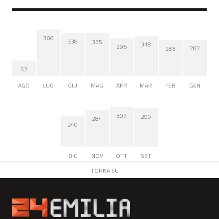
366
338
335
318
296
287
283
52
AGO
LUG
GIU
MAG
APR
MAR
FEB
GEN
307
299
284
240
DIC
NOV
OTT
SET
TORNA SU