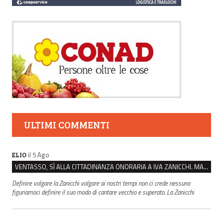
ULTIMI COMMENTI
il 5 Ago
ELIO
VENTASSO, SÌ ALLA CITTADINANZA ONORARIA A IVA ZANICCHI. MA BARGIACCHI: “È DI PESSIMO GUSTO”
Definire volgare la Zanicchi volgare ai nostri tempi non ci crede nessuno
figuriamoci definire il suo modo di cantare vecchio e superato. La Zanicchi