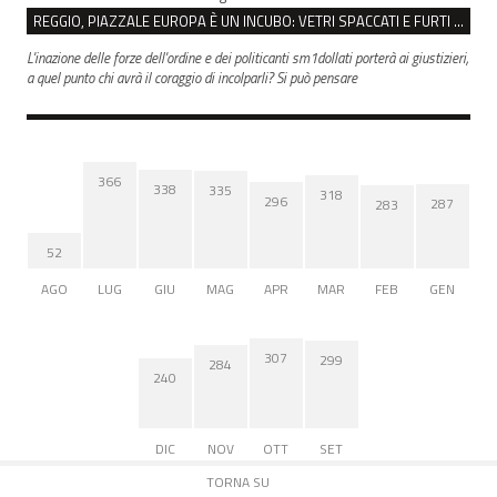
REGGIO, PIAZZALE EUROPA È UN INCUBO: VETRI SPACCATI E FURTI SULLE AUTO IN SOSTA
L'inazione delle forze dell'ordine e dei politicanti sm1dollati porterà ai giustizieri,
a quel punto chi avrà il coraggio di incolparli? Si può pensare
366
338
335
318
296
287
283
52
AGO
LUG
GIU
MAG
APR
MAR
FEB
GEN
307
299
284
240
DIC
NOV
OTT
SET
TORNA SU