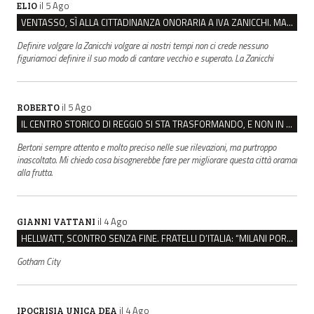
il 5 Ago
ELIO
VENTASSO, SÌ ALLA CITTADINANZA ONORARIA A IVA ZANICCHI. MA BARGIACCHI: “È DI PESSIMO GUSTO”
Definire volgare la Zanicchi volgare ai nostri tempi non ci crede nessuno
figuriamoci definire il suo modo di cantare vecchio e superato. La Zanicchi
il 5 Ago
ROBERTO
IL CENTRO STORICO DI REGGIO SI STA TRASFORMANDO, E NON IN MEGLIO
Bertoni sempre attento e molto preciso nelle sue rilevazioni, ma purtroppo
inascoltato. Mi chiedo cosa bisognerebbe fare per migliorare questa città oramai
alla frutta.
il 4 Ago
GIANNI VATTANI
HELLWATT, SCONTRO SENZA FINE. FRATELLI D’ITALIA: “MILANI PORTA DOCUMENTI, DE FRANCO INSULTI”
Gotham City
il 4 Ago
IPOCRISIA UNICA DEA