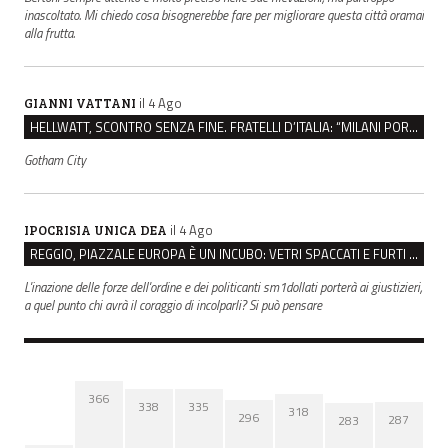
inascoltato. Mi chiedo cosa bisognerebbe fare per migliorare questa città oramai
alla frutta.
il 4 Ago
GIANNI VATTANI
HELLWATT, SCONTRO SENZA FINE. FRATELLI D’ITALIA: “MILANI PORTA DOCUMENTI, DE FRANCO INSULTI”
Gotham City
il 4 Ago
IPOCRISIA UNICA DEA
REGGIO, PIAZZALE EUROPA È UN INCUBO: VETRI SPACCATI E FURTI SULLE AUTO IN SOSTA
L'inazione delle forze dell'ordine e dei politicanti sm1dollati porterà ai giustizieri,
a quel punto chi avrà il coraggio di incolparli? Si può pensare
366
338
335
318
296
287
283