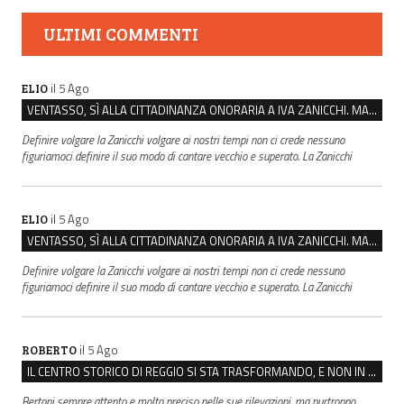
ULTIMI COMMENTI
il 5 Ago
ELIO
VENTASSO, SÌ ALLA CITTADINANZA ONORARIA A IVA ZANICCHI. MA BARGIACCHI: “È DI PESSIMO GUSTO”
Definire volgare la Zanicchi volgare ai nostri tempi non ci crede nessuno
figuriamoci definire il suo modo di cantare vecchio e superato. La Zanicchi
il 5 Ago
ELIO
VENTASSO, SÌ ALLA CITTADINANZA ONORARIA A IVA ZANICCHI. MA BARGIACCHI: “È DI PESSIMO GUSTO”
Definire volgare la Zanicchi volgare ai nostri tempi non ci crede nessuno
figuriamoci definire il suo modo di cantare vecchio e superato. La Zanicchi
il 5 Ago
ROBERTO
IL CENTRO STORICO DI REGGIO SI STA TRASFORMANDO, E NON IN MEGLIO
Bertoni sempre attento e molto preciso nelle sue rilevazioni, ma purtroppo