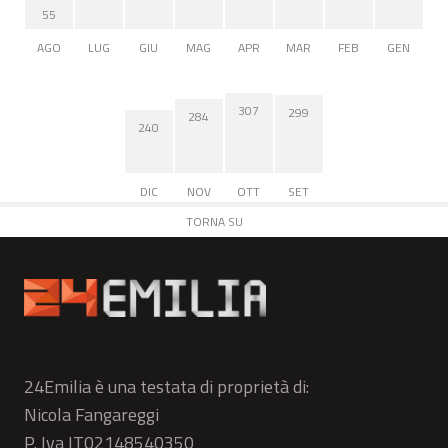
55
AGO
LUG
GIU
MAG
APR
MAR
FEB
GEN
307
299
284
240
DIC
NOV
OTT
SET
TORNA SU
24Emilia è una testata di proprietà di:
Nicola Fangareggi
P. Iva IT02148540350