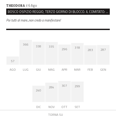
il 6 Ago
THEODORA
BOSCO OSPIZIO REGGIO, TERZO GIORNO DI BLOCCO. IL COMITATO: “PRESIDIO FINO A VENERDÌ”
Poi tutti al mare...non credo a manifestare!
366
338
335
318
296
287
283
57
AGO
LUG
GIU
MAG
APR
MAR
FEB
GEN
307
299
284
240
DIC
NOV
OTT
SET
TORNA SU