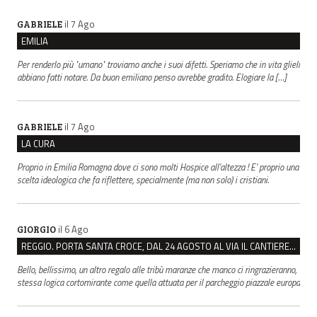
il 7 Ago
GABRIELE
EMILIA
Per renderlo più "umano" troviamo anche i suoi difetti. Speriamo che in vita glieli
abbiano fatti notare. Da buon emiliano penso avrebbe gradito. Elogiare la […]
il 7 Ago
GABRIELE
LA CURA
Proprio in Emilia Romagna dove ci sono molti Hospice all’altezza ! E’ proprio una
scelta ideologica che fa riflettere, specialmente (ma non solo) i cristiani.
il 6 Ago
GIORGIO
REGGIO. PORTA SANTA CROCE, DAL 24 AGOSTO AL VIA IL CANTIERE PER IL NUOVO COLLETTORE FOGNARIO
Bello, bellissimo, un altro regalo alle tribù maranze che manco ci ringrazieranno,
stessa logica cortomirante come quella attuata per il parcheggio piazzale europa