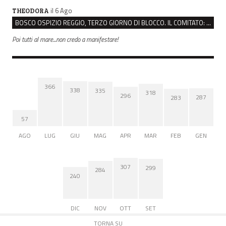
il 6 Ago
THEODORA
BOSCO OSPIZIO REGGIO, TERZO GIORNO DI BLOCCO. IL COMITATO: “PRESIDIO FINO A VENERDÌ”
Poi tutti al mare...non credo a manifestare!
366
338
335
318
296
287
283
57
AGO
LUG
GIU
MAG
APR
MAR
FEB
GEN
307
299
284
240
DIC
NOV
OTT
SET
TORNA SU