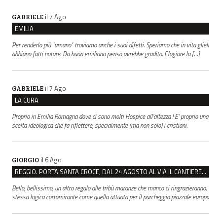
il 7 Ago
GABRIELE
EMILIA
Per renderlo più "umano" troviamo anche i suoi difetti. Speriamo che in vita glieli
abbiano fatti notare. Da buon emiliano penso avrebbe gradito. Elogiare la […]
il 7 Ago
GABRIELE
LA CURA
Proprio in Emilia Romagna dove ci sono molti Hospice all’altezza ! E’ proprio una
scelta ideologica che fa riflettere, specialmente (ma non solo) i cristiani.
il 6 Ago
GIORGIO
REGGIO. PORTA SANTA CROCE, DAL 24 AGOSTO AL VIA IL CANTIERE PER IL NUOVO COLLETTORE FOGNARIO
Bello, bellissimo, un altro regalo alle tribù maranze che manco ci ringrazieranno,
stessa logica cortomirante come quella attuata per il parcheggio piazzale europa