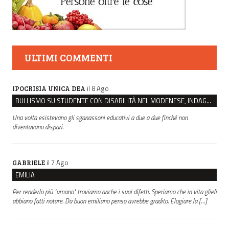
ULTIMI COMMENTI
il 8 Ago
IPOCRISIA UNICA DEA
BULLISMO SU STUDENTE CON DISABILITÀ NEL MODENESE, INDAGATI DUE RAGAZZI DI 16 ANNI
Una volta esistevano gli sganassoni educativi a due a due finché non
diventavano dispari.
il 7 Ago
GABRIELE
EMILIA
Per renderlo più "umano" troviamo anche i suoi difetti. Speriamo che in vita glieli
abbiano fatti notare. Da buon emiliano penso avrebbe gradito. Elogiare la […]