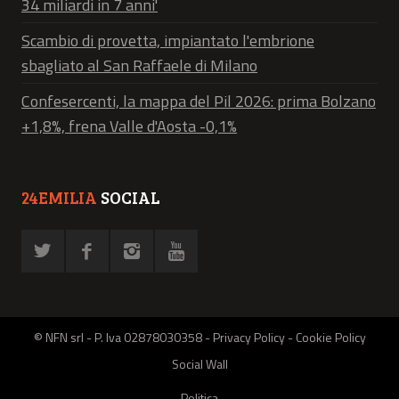
34 miliardi in 7 anni'
Scambio di provetta, impiantato l'embrione
sbagliato al San Raffaele di Milano
Confesercenti, la mappa del Pil 2026: prima Bolzano
+1,8%, frena Valle d'Aosta -0,1%
24EMILIA
SOCIAL
© NFN srl - P. Iva 02878030358 -
Privacy Policy
-
Cookie Policy
Social Wall
Politica