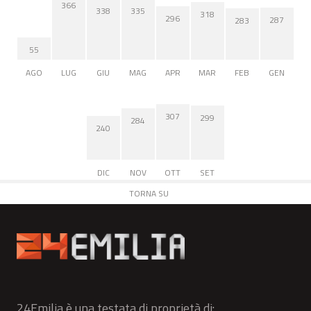
366
338
335
318
296
287
283
55
AGO
LUG
GIU
MAG
APR
MAR
FEB
GEN
307
299
284
240
DIC
NOV
OTT
SET
TORNA SU
24Emilia è una testata di proprietà di: