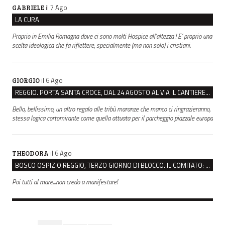
il 7 Ago
GABRIELE
LA CURA
Proprio in Emilia Romagna dove ci sono molti Hospice all’altezza ! E’ proprio una
scelta ideologica che fa riflettere, specialmente (ma non solo) i cristiani.
il 6 Ago
GIORGIO
REGGIO. PORTA SANTA CROCE, DAL 24 AGOSTO AL VIA IL CANTIERE PER IL NUOVO COLLETTORE FOGNARIO
Bello, bellissimo, un altro regalo alle tribù maranze che manco ci ringrazieranno,
stessa logica cortomirante come quella attuata per il parcheggio piazzale europa
il 6 Ago
THEODORA
BOSCO OSPIZIO REGGIO, TERZO GIORNO DI BLOCCO. IL COMITATO: “PRESIDIO FINO A VENERDÌ”
Poi tutti al mare...non credo a manifestare!