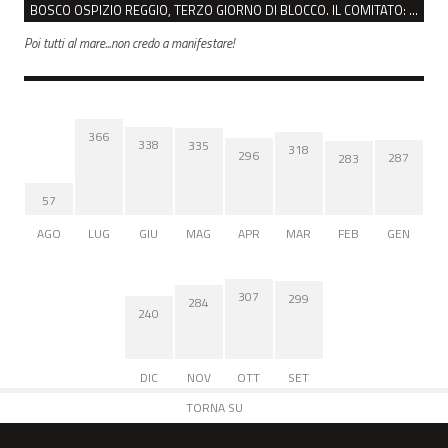
BOSCO OSPIZIO REGGIO, TERZO GIORNO DI BLOCCO. IL COMITATO: “PRESIDIO FINO A VENERDÌ”
Poi tutti al mare...non credo a manifestare!
366
338
335
318
296
287
283
57
AGO
LUG
GIU
MAG
APR
MAR
FEB
GEN
307
299
284
240
DIC
NOV
OTT
SET
TORNA SU