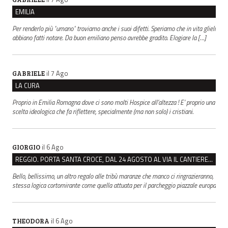
EMILIA
Per renderlo più "umano" troviamo anche i suoi difetti. Speriamo che in vita glieli
abbiano fatti notare. Da buon emiliano penso avrebbe gradito. Elogiare la […]
il 7 Ago
GABRIELE
LA CURA
Proprio in Emilia Romagna dove ci sono molti Hospice all’altezza ! E’ proprio una
scelta ideologica che fa riflettere, specialmente (ma non solo) i cristiani.
il 6 Ago
GIORGIO
REGGIO. PORTA SANTA CROCE, DAL 24 AGOSTO AL VIA IL CANTIERE PER IL NUOVO COLLETTORE FOGNARIO
Bello, bellissimo, un altro regalo alle tribù maranze che manco ci ringrazieranno,
stessa logica cortomirante come quella attuata per il parcheggio piazzale europa
il 6 Ago
THEODORA