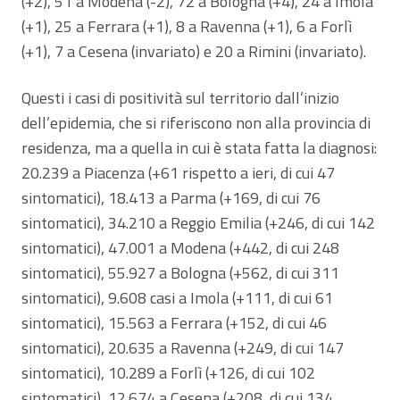
(+2), 51 a Modena (-2), 72 a Bologna (+4), 24 a Imola
(+1), 25 a Ferrara (+1), 8 a Ravenna (+1), 6 a Forlì
(+1), 7 a Cesena (invariato) e 20 a Rimini (invariato).
Questi i casi di positività sul territorio dall’inizio
dell’epidemia, che si riferiscono non alla provincia di
residenza, ma a quella in cui è stata fatta la diagnosi:
20.239 a Piacenza (+61 rispetto a ieri, di cui 47
sintomatici), 18.413 a Parma (+169, di cui 76
sintomatici), 34.210 a Reggio Emilia (+246, di cui 142
sintomatici), 47.001 a Modena (+442, di cui 248
sintomatici), 55.927 a Bologna (+562, di cui 311
sintomatici), 9.608 casi a Imola (+111, di cui 61
sintomatici), 15.563 a Ferrara (+152, di cui 46
sintomatici), 20.635 a Ravenna (+249, di cui 147
sintomatici), 10.289 a Forlì (+126, di cui 102
sintomatici), 12.674 a Cesena (+208, di cui 134