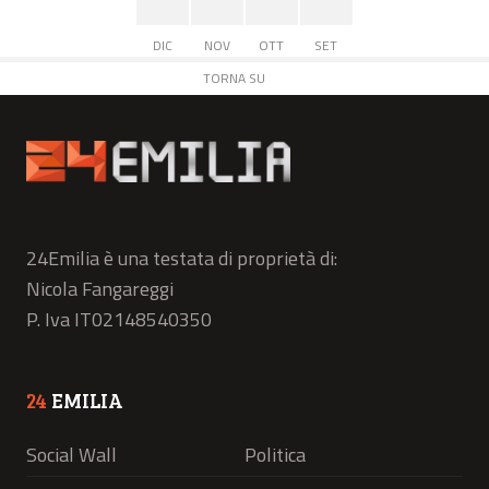
DIC
NOV
OTT
SET
TORNA SU
24Emilia è una testata di proprietà di:
Nicola Fangareggi
P. Iva IT02148540350
24
EMILIA
Social Wall
Politica