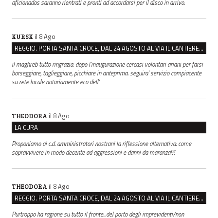
aficionados saranno rientrati e pronti ad accordarsi per il disco in arrivo.
il 8 Ago
KURSK
REGGIO. PORTA SANTA CROCE, DAL 24 AGOSTO AL VIA IL CANTIERE PER IL NUOVO COLLETTORE FOGNARIO
il maghreb tutto ringrazia. dopo l’inaugurazione cercasi volontari ariani per farsi
borseggiare, taglieggiare, picchiare in anteprima. seguira’ servizio compiacente
su rete locale notariamente eco dell’
il 8 Ago
THEODORA
LA CURA
Proponiamo ai c.d. amministratori nostrani la riflessione alternativa: come
sopravvivere in modo decente ad aggressioni e danni da maranza!?!
il 8 Ago
THEODORA
REGGIO. PORTA SANTA CROCE, DAL 24 AGOSTO AL VIA IL CANTIERE PER IL NUOVO COLLETTORE FOGNARIO
Purtroppo ha ragione su tutto il fronte...del porto degli imprevidenti/non