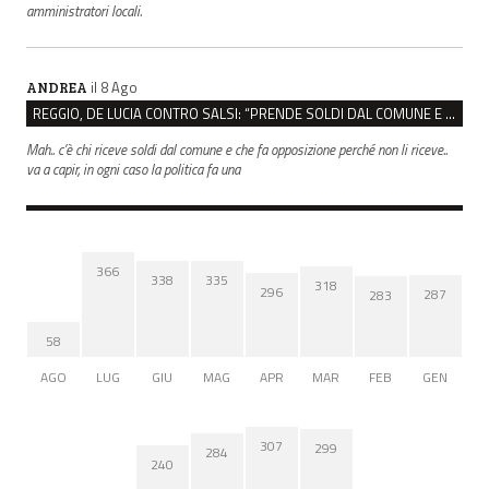
amministratori locali.
il 8 Ago
ANDREA
REGGIO, DE LUCIA CONTRO SALSI: “PRENDE SOLDI DAL COMUNE E DIFFONDE FAKE NEWS”
Mah.. c’è chi riceve soldi dal comune e che fa opposizione perché non li riceve..
va a capir, in ogni caso la politica fa una
366
338
335
318
296
287
283
58
AGO
LUG
GIU
MAG
APR
MAR
FEB
GEN
307
299
284
240