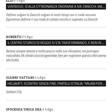
il 5 Ago
ELIO
VENTASSO, SÌ ALLA CITTADINANZA ONORARIA A IVA ZANICCHI. MA BARGIACCHI: “È DI PESSIMO GUSTO”
Definire volgare la Zanicchi volgare ai nostri tempi non ci crede nessuno
figuriamoci definire il suo modo di cantare vecchio e superato. La Zanicchi
il 5 Ago
ROBERTO
IL CENTRO STORICO DI REGGIO SI STA TRASFORMANDO, E NON IN MEGLIO
Bertoni sempre attento e molto preciso nelle sue rilevazioni, ma purtroppo
inascoltato. Mi chiedo cosa bisognerebbe fare per migliorare questa città oramai
alla frutta.
il 4 Ago
GIANNI VATTANI
HELLWATT, SCONTRO SENZA FINE. FRATELLI D’ITALIA: “MILANI PORTA DOCUMENTI, DE FRANCO INSULTI”
Gotham City
il 4 Ago
IPOCRISIA UNICA DEA