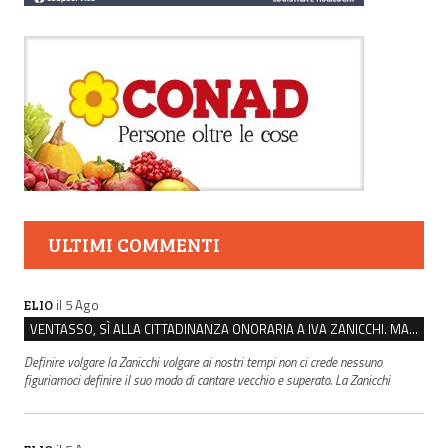
ULTIMI COMMENTI
il 5 Ago
ELIO
VENTASSO, SÌ ALLA CITTADINANZA ONORARIA A IVA ZANICCHI. MA BARGIACCHI: “È DI PESSIMO GUSTO”
Definire volgare la Zanicchi volgare ai nostri tempi non ci crede nessuno
figuriamoci definire il suo modo di cantare vecchio e superato. La Zanicchi