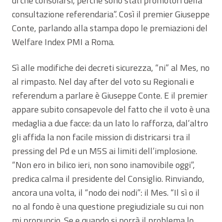
di che consolarsi, perché sono stati promotori della
consultazione referendaria”. Così il premier Giuseppe
Conte, parlando alla stampa dopo le premiazioni del
Welfare Index PMI a Roma.
Sì alle modifiche dei decreti sicurezza, “ni” al Mes, no
al rimpasto. Nel day after del voto su Regionali e
referendum a parlare è Giuseppe Conte. E il premier
appare subito consapevole del fatto che il voto è una
medaglia a due facce: da un lato lo rafforza, dal’altro
gli affida la non facile mission di districarsi tra il
pressing del Pd e un M5S ai limiti dell’implosione.
“Non ero in bilico ieri, non sono inamovibile oggi”,
predica calma il presidente del Consiglio. Rinviando,
ancora una volta, il “nodo dei nodi”: il Mes. “Il sì o il
no al fondo è una questione pregiudiziale su cui non
mi pronuncio. Se e quando si porrà il problema lo