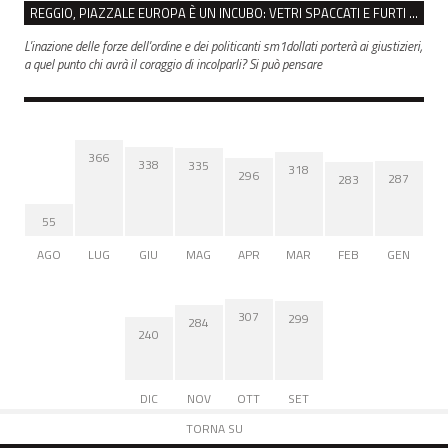
REGGIO, PIAZZALE EUROPA È UN INCUBO: VETRI SPACCATI E FURTI SULLE AUTO IN SOSTA
L'inazione delle forze dell'ordine e dei politicanti sm1dollati porterà ai giustizieri,
a quel punto chi avrà il coraggio di incolparli? Si può pensare
366
338
335
318
296
287
283
55
AGO
LUG
GIU
MAG
APR
MAR
FEB
GEN
307
299
284
240
DIC
NOV
OTT
SET
TORNA SU