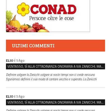
ULTIMI COMMENTI
il 5 Ago
ELIO
VENTASSO, SÌ ALLA CITTADINANZA ONORARIA A IVA ZANICCHI. MA BARGIACCHI: “È DI PESSIMO GUSTO”
Definire volgare la Zanicchi volgare ai nostri tempi non ci crede nessuno
figuriamoci definire il suo modo di cantare vecchio e superato. La Zanicchi
il 5 Ago
ELIO
VENTASSO, SÌ ALLA CITTADINANZA ONORARIA A IVA ZANICCHI. MA BARGIACCHI: “È DI PESSIMO GUSTO”
Definire volgare la Zanicchi volgare ai nostri tempi non ci crede nessuno