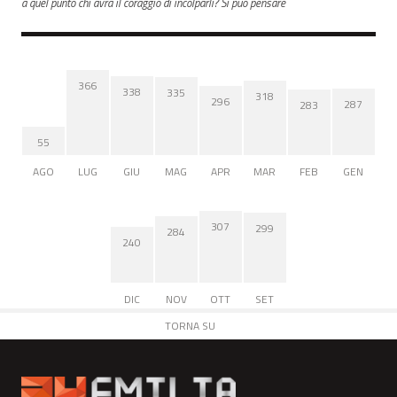
a quel punto chi avrà il coraggio di incolparli? Si può pensare
366
338
335
318
296
287
283
55
AGO
LUG
GIU
MAG
APR
MAR
FEB
GEN
307
299
284
240
DIC
NOV
OTT
SET
TORNA SU