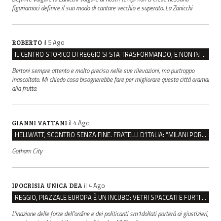
figuriamoci definire il suo modo di cantare vecchio e superato. La Zanicchi
il 5 Ago
ROBERTO
IL CENTRO STORICO DI REGGIO SI STA TRASFORMANDO, E NON IN MEGLIO
Bertoni sempre attento e molto preciso nelle sue rilevazioni, ma purtroppo
inascoltato. Mi chiedo cosa bisognerebbe fare per migliorare questa città oramai
alla frutta.
il 4 Ago
GIANNI VATTANI
HELLWATT, SCONTRO SENZA FINE. FRATELLI D’ITALIA: “MILANI PORTA DOCUMENTI, DE FRANCO INSULTI”
Gotham City
il 4 Ago
IPOCRISIA UNICA DEA
REGGIO, PIAZZALE EUROPA È UN INCUBO: VETRI SPACCATI E FURTI SULLE AUTO IN SOSTA
L'inazione delle forze dell'ordine e dei politicanti sm1dollati porterà ai giustizieri,