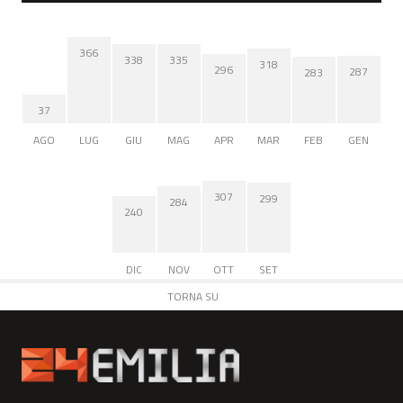
366
338
335
318
296
287
283
37
AGO
LUG
GIU
MAG
APR
MAR
FEB
GEN
307
299
284
240
DIC
NOV
OTT
SET
TORNA SU