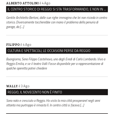
il 4 Ago
ALBERTO ATTOLINI
IL CENTRO STORICO DI REGGIO SI STA TRASFORMANDO, E NON IN MEGLIO
Gentile Architetto Bertoni, dalle sue righe immagino che lei non risieda in centro
storico. Diversamente toccherebbe con mano il problema della penuria di
garage, da […]
il 4 Ago
FILIPPO
CULTURA E SPETTACOLI, LE OCCASIONI PERSE DA REGGIO
Buongiorno, Sono Filippo Castelnovo, uno degli Eredi di Carlo Lombardo. Vivo a
Reggio Emilia, e se il teatro Valli Fosse disponibile per a rappresentazione di
qualche operetta potrei chiedere
il 3 Ago
WALLY
REGGIO, IL NOVECENTO NON È FINITO
Sono nato e cresciuto a Reggio. Ho visto la mia città prosperarel negli anni
ottanta ma purtroppo è rimasta lì. In centro città si faceva […]