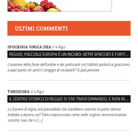
ULTIMI COMMENTI
il 4 Ago
IPOCRISIA UNICA DEA
REGGIO, PIAZZALE EUROPA È UN INCUBO: VETRI SPACCATI E FURTI SULLE AUTO IN SOSTA
L'inazione delle forze dell'ordine e dei politicanti sm1dollati porterà ai giustizieri,
a quel punto chi avrà il coraggio di incolparli? Si può pensare
il 4 Ago
THEODORA
IL CENTRO STORICO DI REGGIO SI STA TRASFORMANDO, E NON IN MEGLIO
Le fioriere di legno, era prevedibile che sarebbero marcite: la parte interna
trattata a dovere...no? Tutto improvvisato come nelle migliori amministrazioni
sinistre, mai che si […]