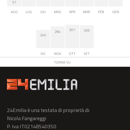
57
AGO
LUG
GIU
MAG
APR
MAR
FEB
GEN
307
299
284
240
DIC
NOV
OTT
SET
TORNA SU
24Emilia è una testata di proprietà di:
Nicola Fangareggi
P. Iva IT02148540350