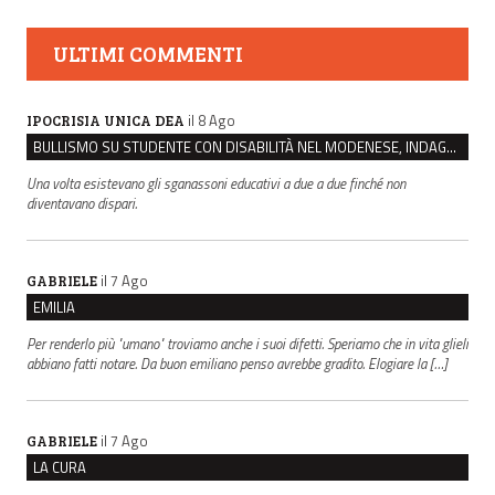
ULTIMI COMMENTI
il 8 Ago
IPOCRISIA UNICA DEA
BULLISMO SU STUDENTE CON DISABILITÀ NEL MODENESE, INDAGATI DUE RAGAZZI DI 16 ANNI
Una volta esistevano gli sganassoni educativi a due a due finché non
diventavano dispari.
il 7 Ago
GABRIELE
EMILIA
Per renderlo più "umano" troviamo anche i suoi difetti. Speriamo che in vita glieli
abbiano fatti notare. Da buon emiliano penso avrebbe gradito. Elogiare la […]
il 7 Ago
GABRIELE
LA CURA