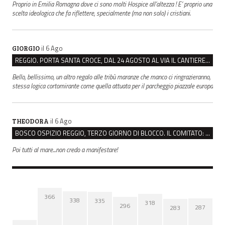
Proprio in Emilia Romagna dove ci sono molti Hospice all’altezza ! E’ proprio una
scelta ideologica che fa riflettere, specialmente (ma non solo) i cristiani.
il 6 Ago
GIORGIO
REGGIO. PORTA SANTA CROCE, DAL 24 AGOSTO AL VIA IL CANTIERE PER IL NUOVO COLLETTORE FOGNARIO
Bello, bellissimo, un altro regalo alle tribù maranze che manco ci ringrazieranno,
stessa logica cortomirante come quella attuata per il parcheggio piazzale europa
il 6 Ago
THEODORA
BOSCO OSPIZIO REGGIO, TERZO GIORNO DI BLOCCO. IL COMITATO: “PRESIDIO FINO A VENERDÌ”
Poi tutti al mare...non credo a manifestare!
366
338
335
318
296
287
283