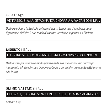
il 5 Ago
ELIO
VENTASSO, SÌ ALLA CITTADINANZA ONORARIA A IVA ZANICCHI. MA BARGIACCHI: “È DI PESSIMO GUSTO”
Definire volgare la Zanicchi volgare ai nostri tempi non ci crede nessuno
figuriamoci definire il suo modo di cantare vecchio e superato. La Zanicchi
il 5 Ago
ROBERTO
IL CENTRO STORICO DI REGGIO SI STA TRASFORMANDO, E NON IN MEGLIO
Bertoni sempre attento e molto preciso nelle sue rilevazioni, ma purtroppo
inascoltato. Mi chiedo cosa bisognerebbe fare per migliorare questa città oramai
alla frutta.
il 4 Ago
GIANNI VATTANI
HELLWATT, SCONTRO SENZA FINE. FRATELLI D’ITALIA: “MILANI PORTA DOCUMENTI, DE FRANCO INSULTI”
Gotham City