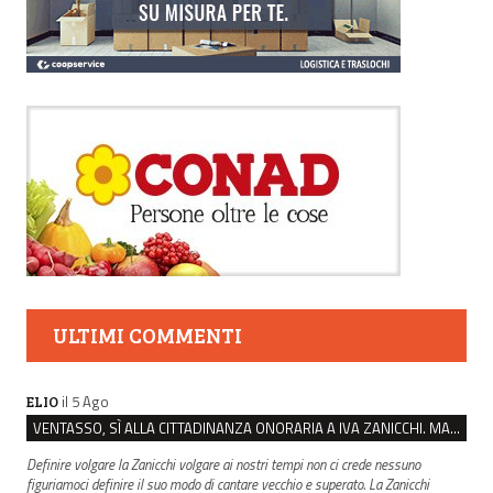
ULTIMI COMMENTI
il 5 Ago
ELIO
VENTASSO, SÌ ALLA CITTADINANZA ONORARIA A IVA ZANICCHI. MA BARGIACCHI: “È DI PESSIMO GUSTO”
Definire volgare la Zanicchi volgare ai nostri tempi non ci crede nessuno
figuriamoci definire il suo modo di cantare vecchio e superato. La Zanicchi