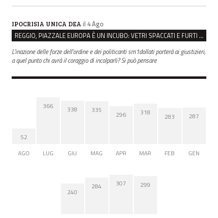
il 4 Ago
IPOCRISIA UNICA DEA
REGGIO, PIAZZALE EUROPA È UN INCUBO: VETRI SPACCATI E FURTI SULLE AUTO IN SOSTA
L'inazione delle forze dell'ordine e dei politicanti sm1dollati porterà ai giustizieri,
a quel punto chi avrà il coraggio di incolparli? Si può pensare
366
338
335
318
296
287
283
52
AGO
LUG
GIU
MAG
APR
MAR
FEB
GEN
307
299
284
240