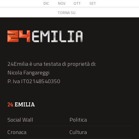
DIC
NOV
OTT
SET
TORNA SU
24Emilia è una testata di proprietà di:
Nicola Fangareggi
P. Iva IT02148540350
24
EMILIA
Social Wall
Politica
Cronaca
Cultura