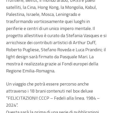
frontiere, Beirut, il mondo arabo, URSS e paesi
satelliti, la Cina, Hong Kong, la Mongolia, Kabul,
Palestina, Israele, Mosca, Leningrado e
trasformando vorticosamente quei luoghi in
periferie e centri di un unico impero mentale. Il
progetto allestitivo è curato da Stefania Vasques e si
arricchisce dei contributi artistici di Arthur Duff,
Roberto Pugliese, Stefano Roveda e Luca Prandini; il
light design sarà firmato da Pasquale Mari. La
mostra è realizzata grazie ai Fondi europei della
Regione Emilia-Romagna.
Un viaggio che potrà essere percorso anche
attraverso i 18 brani contenuti nel box deluxe
“FELICITAZIONI! CCCP – Fedeli alla linea. 1984 –
2024”.
Questa sarà la prima di una serie di pubblicazioni