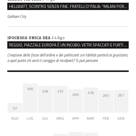
HELLWATT, SCONTRO SENZA FINE. FRATELLI D’ITALIA: “MILANI PORTA DOCUMENTI, DE FRANCO INSULTI”
Gotham City
il 4 Ago
IPOCRISIA UNICA DEA
REGGIO, PIAZZALE EUROPA È UN INCUBO: VETRI SPACCATI E FURTI SULLE AUTO IN SOSTA
L'inazione delle forze dell'ordine e dei politicanti sm1dollati porterà ai giustizieri,
a quel punto chi avrà il coraggio di incolparli? Si può pensare
366
338
335
318
296
287
283
52
AGO
LUG
GIU
MAG
APR
MAR
FEB
GEN