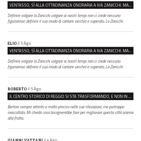
VENTASSO, SÌ ALLA CITTADINANZA ONORARIA A IVA ZANICCHI. MA BARGIACCHI: “È DI PESSIMO GUSTO”
Definire volgare la Zanicchi volgare ai nostri tempi non ci crede nessuno
figuriamoci definire il suo modo di cantare vecchio e superato. La Zanicchi
il 5 Ago
ELIO
VENTASSO, SÌ ALLA CITTADINANZA ONORARIA A IVA ZANICCHI. MA BARGIACCHI: “È DI PESSIMO GUSTO”
Definire volgare la Zanicchi volgare ai nostri tempi non ci crede nessuno
figuriamoci definire il suo modo di cantare vecchio e superato. La Zanicchi
il 5 Ago
ROBERTO
IL CENTRO STORICO DI REGGIO SI STA TRASFORMANDO, E NON IN MEGLIO
Bertoni sempre attento e molto preciso nelle sue rilevazioni, ma purtroppo
inascoltato. Mi chiedo cosa bisognerebbe fare per migliorare questa città oramai
alla frutta.
il 4 Ago
GIANNI VATTANI