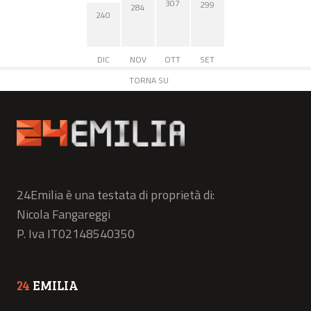
307
299
284
240
DIC
NOV
OTT
SET
TORNA SU
24Emilia è una testata di proprietà di:
Nicola Fangareggi
P. Iva IT02148540350
24
EMILIA