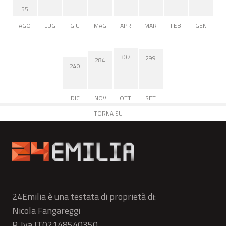
55
AGO
LUG
GIU
MAG
APR
MAR
FEB
GEN
307
299
284
240
DIC
NOV
OTT
SET
TORNA SU
24Emilia è una testata di proprietà di:
Nicola Fangareggi
P. Iva IT02148540350