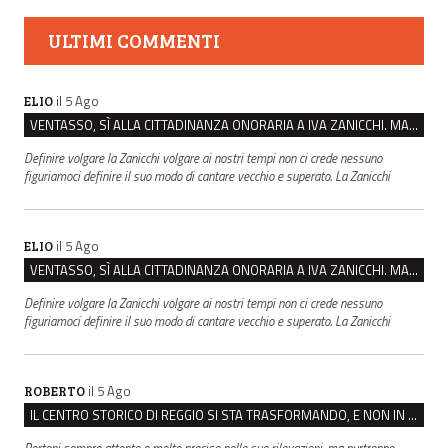
ULTIMI COMMENTI
il 5 Ago
ELIO
VENTASSO, SÌ ALLA CITTADINANZA ONORARIA A IVA ZANICCHI. MA BARGIACCHI: “È DI PESSIMO GUSTO”
Definire volgare la Zanicchi volgare ai nostri tempi non ci crede nessuno
figuriamoci definire il suo modo di cantare vecchio e superato. La Zanicchi
il 5 Ago
ELIO
VENTASSO, SÌ ALLA CITTADINANZA ONORARIA A IVA ZANICCHI. MA BARGIACCHI: “È DI PESSIMO GUSTO”
Definire volgare la Zanicchi volgare ai nostri tempi non ci crede nessuno
figuriamoci definire il suo modo di cantare vecchio e superato. La Zanicchi
il 5 Ago
ROBERTO
IL CENTRO STORICO DI REGGIO SI STA TRASFORMANDO, E NON IN MEGLIO
Bertoni sempre attento e molto preciso nelle sue rilevazioni, ma purtroppo