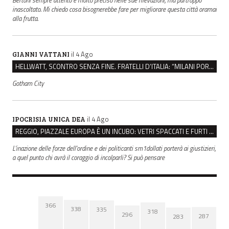
inascoltato. Mi chiedo cosa bisognerebbe fare per migliorare questa città oramai
alla frutta.
il 4 Ago
GIANNI VATTANI
HELLWATT, SCONTRO SENZA FINE. FRATELLI D’ITALIA: “MILANI PORTA DOCUMENTI, DE FRANCO INSULTI”
Gotham City
il 4 Ago
IPOCRISIA UNICA DEA
REGGIO, PIAZZALE EUROPA È UN INCUBO: VETRI SPACCATI E FURTI SULLE AUTO IN SOSTA
L'inazione delle forze dell'ordine e dei politicanti sm1dollati porterà ai giustizieri,
a quel punto chi avrà il coraggio di incolparli? Si può pensare
366
338
335
318
296
287
283