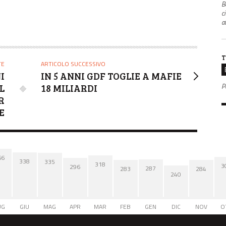
B
c
a
T
TE
ARTICOLO SUCCESSIVO
I
IN 5 ANNI GDF TOGLIE A MAFIE
P
L
18 MILIARDI
R
E
66
338
335
318
3
296
287
284
283
240
UG
GIU
MAG
APR
MAR
FEB
GEN
DIC
NOV
O