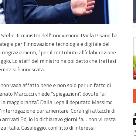
Stelle. Il ministro dell’Innovazione Paola Pisano ha
ategia per l’innovazione tecnologia e digitale del
i ringraziamenti, “per il contributo all’elaborazione
gio. Lo staff del ministro ha poi detto che trattasi
emica si è innescata.
e non vada affatto bene e non solo per un fatto di
enato Marcucci chiede “spiegazioni”, dovute “al
a la maggioranza”. Dalla Lega il deputato Massimo
n’interrogazione parlamentare. Corali gli attacchi di
I
 arrivati Pd, io lo dichiaravo giorni fa… non vi resta
a Italia. Casaleggio, conflitto di interessi”.
U