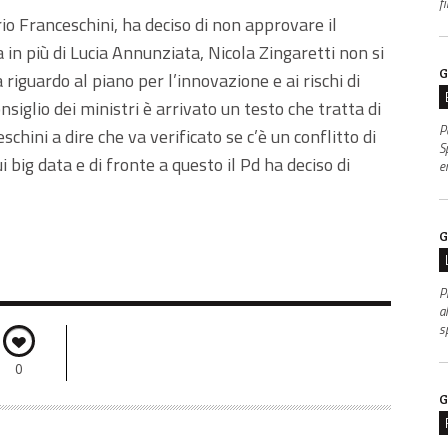
f
rio Franceschini, ha deciso di non approvare il
in più di Lucia Annunziata, Nicola Zingaretti non si
G
iguardo al piano per l’innovazione e ai rischi di
iglio dei ministri è arrivato un testo che tratta di
P
chini a dire che va verificato se c’è un conflitto di
S
 big data e di fronte a questo il Pd ha deciso di
e
G
P
al
s
0
G