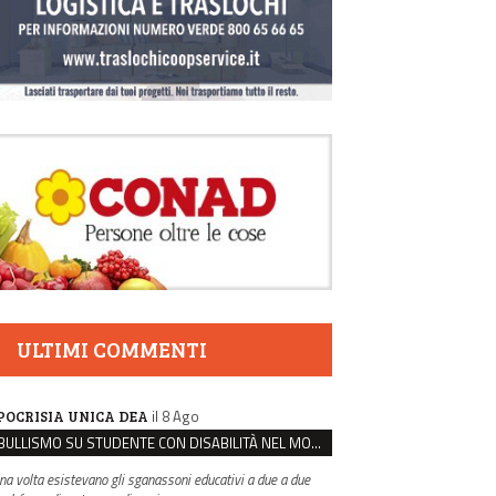
ULTIMI COMMENTI
il 8 Ago
POCRISIA UNICA DEA
BULLISMO SU STUDENTE CON DISABILITÀ NEL MODENESE, INDAGATI DUE RAGAZZI DI 16 ANNI
na volta esistevano gli sganassoni educativi a due a due