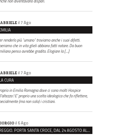
inché non diventavano dispari.
il 7 Ago
ABRIELE
EMILIA
er renderlo più "umano" troviamo anche i suoi difetti.
periamo che in vita glieli abbiano fatti notare. Da buon
miliano penso avrebbe gradito. Elogiare la […]
il 7 Ago
ABRIELE
LA CURA
roprio in Emilia Romagna dove ci sono molti Hospice
l’altezza ! E’ proprio una scelta ideologica che fa riflettere,
pecialmente (ma non solo) i cristiani.
il 6 Ago
IORGIO
REGGIO. PORTA SANTA CROCE, DAL 24 AGOSTO AL VIA IL CANTIERE PER IL NUOVO COLLETTORE FOGNARIO