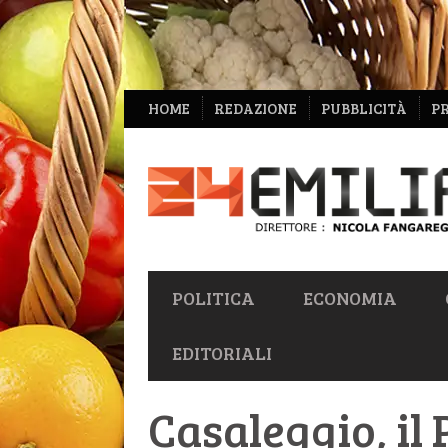
NAVIGAZIONE
HOME
REDAZIONE
PUBBLICITÀ
P
SECONDARIA
NAVIGAZIONE
POLITICA
ECONOMIA
PRIMARIA
EDITORIALI
Casaleggio, il 