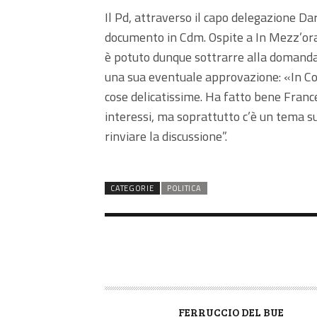
Il Pd, attraverso il capo delegazione Da
documento in Cdm. Ospite a In Mezz’ora 
è potuto dunque sottrarre alla domanda r
una sua eventuale approvazione: «In Cons
cose delicatissime. Ha fatto bene Frances
interessi, ma soprattutto c’è un tema sui
rinviare la discussione”.
CATEGORIE
POLITICA
A
FERRUCCIO DEL BUE