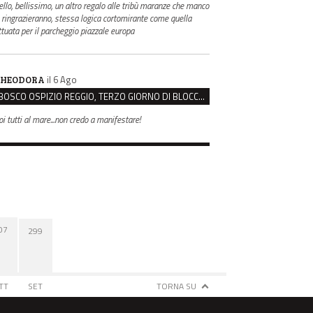
ello, bellissimo, un altro regalo alle tribù maranze che manco
i ringrazieranno, stessa logica cortomirante come quella
ttuata per il parcheggio piazzale europa
il 6 Ago
HEODORA
BOSCO OSPIZIO REGGIO, TERZO GIORNO DI BLOCCO. IL COMITATO: “PRESIDIO FINO A VENERDÌ”
oi tutti al mare...non credo a manifestare!
07
299
TT
SET
TORNA SU