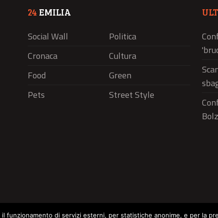
24
EMILIA
UL
Social Wall
Politica
Conf
'bru
Cronaca
Cultura
Scam
Food
Green
sbag
Pets
Street Style
Conf
Bolz
r il funzionamento di servizi esterni, per statistiche anonime, e per la pr