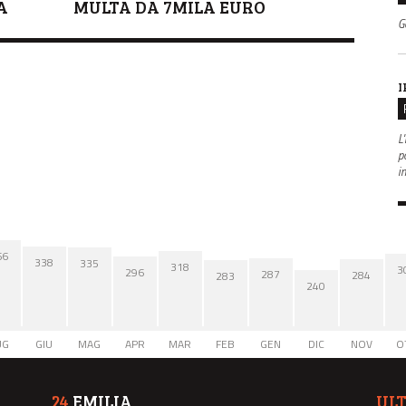
A
MULTA DA 7MILA EURO
G
I
L'
po
i
66
338
335
318
3
296
287
284
283
240
UG
GIU
MAG
APR
MAR
FEB
GEN
DIC
NOV
O
24
EMILIA
UL