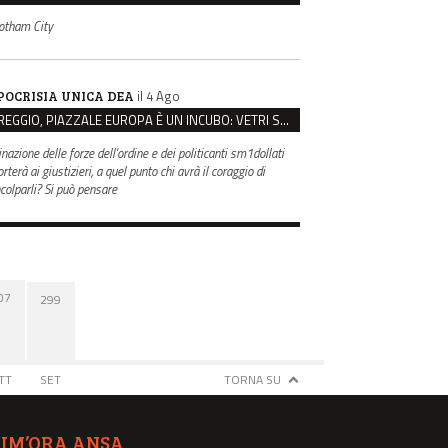
otham City
il 4 Ago
POCRISIA UNICA DEA
REGGIO, PIAZZALE EUROPA È UN INCUBO: VETRI SPACCATI E FURTI SULLE AUTO IN SOSTA
inazione delle forze dell'ordine e dei politicanti sm1dollati
rterà ai giustizieri, a quel punto chi avrà il coraggio di
ncolparli? Si può pensare
07
299
TT
SET
TORNA SU
TIM’ORA ANSA