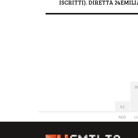
ISCRITTI). DIRETTA 24EMILI
3
52
AGO
L