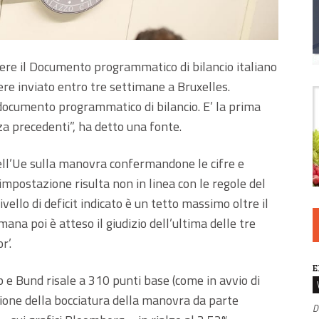
ere il Documento programmatico di bilancio italiano
ere inviato entro tre settimane a Bruxelles.
documento programmatico di bilancio. E’ la prima
a precedenti”, ha detto una fonte.
 dell’Ue sulla manovra confermandone le cifre e
postazione risulta non in linea con le regole del
livello di deficit indicato è un tetto massimo oltre il
mana poi è atteso il giudizio dell’ultima delle tre
r’.
E
 e Bund risale a 310 punti base (come in avvio di
azione della bocciatura della manovra da parte
D