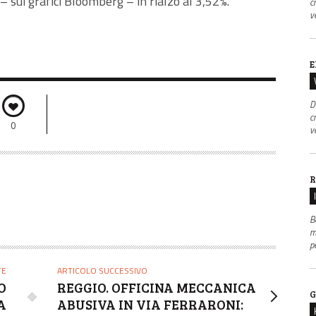
– sui grafici Bloomberg – in rialzo al 3,52%.
c
v
E
D
c
0
v
R
B
m
p
TE
ARTICOLO SUCCESSIVO
O
REGGIO. OFFICINA MECCANICA
G
A
ABUSIVA IN VIA FERRARONI: