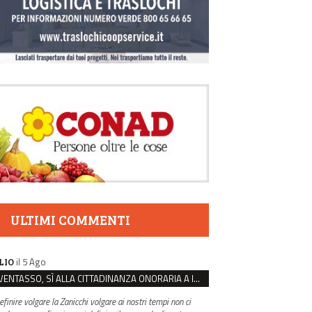
ULTIMI COMMENTI
il 5 Ago
LIO
VENTASSO, SÌ ALLA CITTADINANZA ONORARIA A IVA ZANICCHI. MA BARGIACCHI: “È DI PESSIMO GUSTO”
efinire volgare la Zanicchi volgare ai nostri tempi non ci