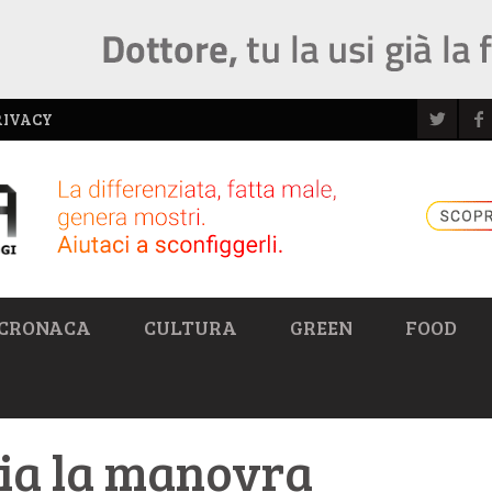
RIVACY
CRONACA
CULTURA
GREEN
FOOD
cia la manovra