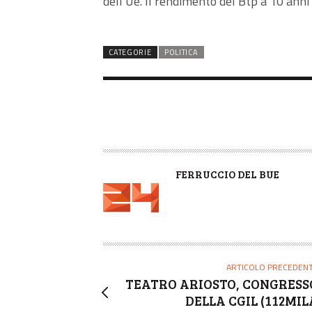
dell’Ue. Il rendimento del Btp a 10 anni 
CATEGORIE
POLITICA
A
FERRUCCIO DEL BUE
U
T
O
R
E
ARTICOLO PRECEDEN
TEATRO ARIOSTO, CONGRESS
DELLA CGIL (112MIL