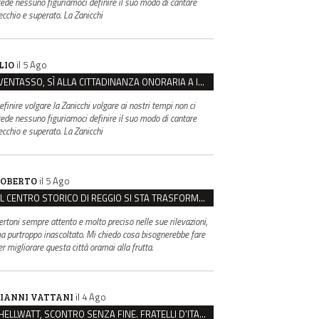
rede nessuno figuriamoci definire il suo modo di cantare
ecchio e superato. La Zanicchi
il 5 Ago
LIO
VENTASSO, SÌ ALLA CITTADINANZA ONORARIA A IVA ZANICCHI. MA BARGIACCHI: “È DI PESSIMO GUSTO”
efinire volgare la Zanicchi volgare ai nostri tempi non ci
rede nessuno figuriamoci definire il suo modo di cantare
ecchio e superato. La Zanicchi
il 5 Ago
OBERTO
IL CENTRO STORICO DI REGGIO SI STA TRASFORMANDO, E NON IN MEGLIO
ertoni sempre attento e molto preciso nelle sue rilevazioni,
a purtroppo inascoltato. Mi chiedo cosa bisognerebbe fare
er migliorare questa città oramai alla frutta.
il 4 Ago
IANNI VATTANI
HELLWATT, SCONTRO SENZA FINE. FRATELLI D’ITALIA: “MILANI PORTA DOCUMENTI, DE FRANCO INSULTI”