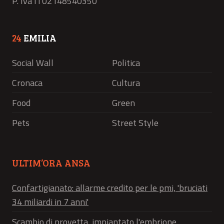
P. Iva IT02148540350
24
EMILIA
Social Wall
Politica
Cronaca
Cultura
Food
Green
Pets
Street Style
ULTIM’ORA ANSA
Confartigianato: allarme credito per le pmi, 'bruciati
34 miliardi in 7 anni'
Scambio di provetta, impiantato l'embrione