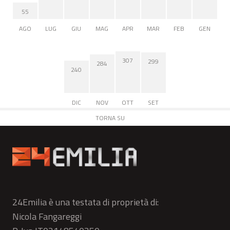
55
AGO
LUG
GIU
MAG
APR
MAR
FEB
GEN
307
299
284
240
DIC
NOV
OTT
SET
TORNA SU
24Emilia è una testata di proprietà di:
Nicola Fangareggi