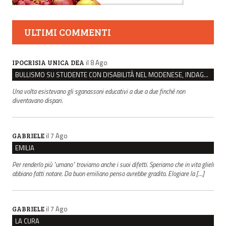
ULTIMI COMMENTI
il 8 Ago
IPOCRISIA UNICA DEA
BULLISMO SU STUDENTE CON DISABILITÀ NEL MODENESE, INDAGATI DUE RAGAZZI DI 16 ANNI
Una volta esistevano gli sganassoni educativi a due a due finché non
diventavano dispari.
il 7 Ago
GABRIELE
EMILIA
Per renderlo più "umano" troviamo anche i suoi difetti. Speriamo che in vita glieli
abbiano fatti notare. Da buon emiliano penso avrebbe gradito. Elogiare la […]
il 7 Ago
GABRIELE
LA CURA