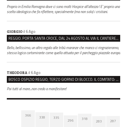
Proprio in Emilia Romagna dove ci sono molti Hospice all’altezza ! E’ proprio una
scelta ideologica che fa riflettere, specialmente (ma non solo) i cristiani.
il 6 Ago
GIORGIO
REGGIO. PORTA SANTA CROCE, DAL 24 AGOSTO AL VIA IL CANTIERE PER IL NUOVO COLLETTORE FOGNARIO
Bello, bellissimo, un altro regalo alle tribù maranze che manco ci ringrazieranno,
stessa logica cortomirante come quella attuata per il parcheggio piazzale europa
il 6 Ago
THEODORA
BOSCO OSPIZIO REGGIO, TERZO GIORNO DI BLOCCO. IL COMITATO: “PRESIDIO FINO A VENERDÌ”
Poi tutti al mare...non credo a manifestare!
366
338
335
318
296
287
283