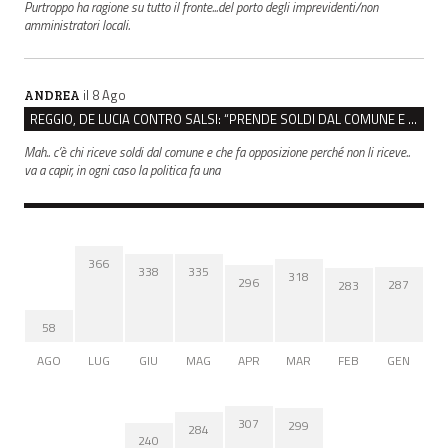
Purtroppo ha ragione su tutto il fronte...del porto degli imprevidenti/non
amministratori locali.
il 8 Ago
ANDREA
REGGIO, DE LUCIA CONTRO SALSI: “PRENDE SOLDI DAL COMUNE E DIFFONDE FAKE NEWS”
Mah.. c’è chi riceve soldi dal comune e che fa opposizione perché non li riceve..
va a capir, in ogni caso la politica fa una
366
338
335
318
296
287
283
58
AGO
LUG
GIU
MAG
APR
MAR
FEB
GEN
307
299
284
240