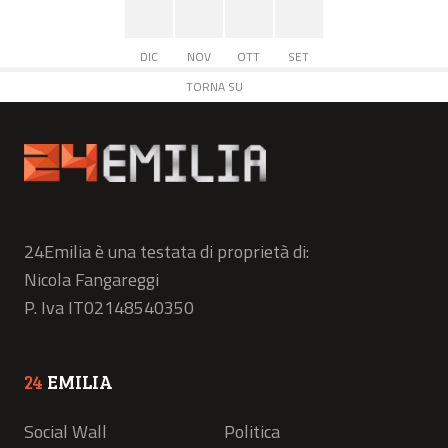
DIC
NOV
OTT
SET
TORNA SU
24Emilia è una testata di proprietà di:
Nicola Fangareggi
P. Iva IT02148540350
24
EMILIA
Social Wall
Politica