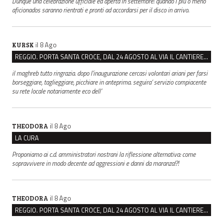
Dunque una celebrazione ufficiale ed aperta in settembre: quando i più o meno
aficionados saranno rientrati e pronti ad accordarsi per il disco in arrivo.
il 8 Ago
KURSK
REGGIO. PORTA SANTA CROCE, DAL 24 AGOSTO AL VIA IL CANTIERE PER IL NUOVO COLLETTORE FOGNARIO
il maghreb tutto ringrazia. dopo l’inaugurazione cercasi volontari ariani per farsi
borseggiare, taglieggiare, picchiare in anteprima. seguira’ servizio compiacente
su rete locale notariamente eco dell’
il 8 Ago
THEODORA
LA CURA
Proponiamo ai c.d. amministratori nostrani la riflessione alternativa: come
sopravvivere in modo decente ad aggressioni e danni da maranza!?!
il 8 Ago
THEODORA
REGGIO. PORTA SANTA CROCE, DAL 24 AGOSTO AL VIA IL CANTIERE PER IL NUOVO COLLETTORE FOGNARIO