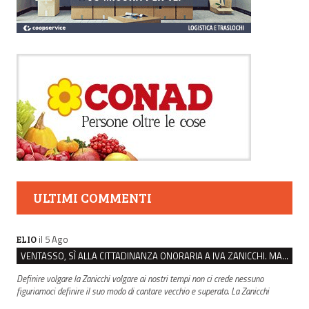
ULTIMI COMMENTI
il 5 Ago
ELIO
VENTASSO, SÌ ALLA CITTADINANZA ONORARIA A IVA ZANICCHI. MA BARGIACCHI: “È DI PESSIMO GUSTO”
Definire volgare la Zanicchi volgare ai nostri tempi non ci crede nessuno
figuriamoci definire il suo modo di cantare vecchio e superato. La Zanicchi