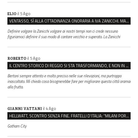
il 5 Ago
ELIO
VENTASSO, SÌ ALLA CITTADINANZA ONORARIA A IVA ZANICCHI. MA BARGIACCHI: “È DI PESSIMO GUSTO”
Definire volgare la Zanicchi volgare ai nostri tempi non ci crede nessuno
figuriamoci definire il suo modo di cantare vecchio e superato. La Zanicchi
il 5 Ago
ROBERTO
IL CENTRO STORICO DI REGGIO SI STA TRASFORMANDO, E NON IN MEGLIO
Bertoni sempre attento e molto preciso nelle sue rilevazioni, ma purtroppo
inascoltato. Mi chiedo cosa bisognerebbe fare per migliorare questa città oramai
alla frutta.
il 4 Ago
GIANNI VATTANI
HELLWATT, SCONTRO SENZA FINE. FRATELLI D’ITALIA: “MILANI PORTA DOCUMENTI, DE FRANCO INSULTI”
Gotham City