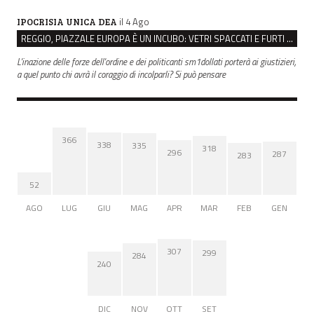
il 4 Ago
IPOCRISIA UNICA DEA
REGGIO, PIAZZALE EUROPA È UN INCUBO: VETRI SPACCATI E FURTI SULLE AUTO IN SOSTA
L'inazione delle forze dell'ordine e dei politicanti sm1dollati porterà ai giustizieri,
a quel punto chi avrà il coraggio di incolparli? Si può pensare
366
338
335
318
296
287
283
52
AGO
LUG
GIU
MAG
APR
MAR
FEB
GEN
307
299
284
240
DIC
NOV
OTT
SET