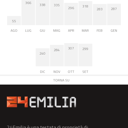
366
338
335
318
296
287
283
55
AGO
LUG
GIU
MAG
APR
MAR
FEB
GEN
307
299
284
240
DIC
NOV
OTT
SET
TORNA SU
24Emilia è una testata di proprietà di: