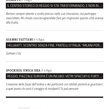
IL CENTRO STORICO DI REGGIO SI STA TRASFORMANDO, E NON IN MEGLIO
Bertoni sempre attento e molto preciso nelle sue rilevazioni, ma purtroppo
inascoltato. Mi chiedo cosa bisognerebbe fare per migliorare questa città oramai
alla frutta.
il 4 Ago
GIANNI VATTANI
HELLWATT, SCONTRO SENZA FINE. FRATELLI D’ITALIA: “MILANI PORTA DOCUMENTI, DE FRANCO INSULTI”
Gotham City
il 4 Ago
IPOCRISIA UNICA DEA
REGGIO, PIAZZALE EUROPA È UN INCUBO: VETRI SPACCATI E FURTI SULLE AUTO IN SOSTA
L'inazione delle forze dell'ordine e dei politicanti sm1dollati porterà ai giustizieri,
a quel punto chi avrà il coraggio di incolparli? Si può pensare