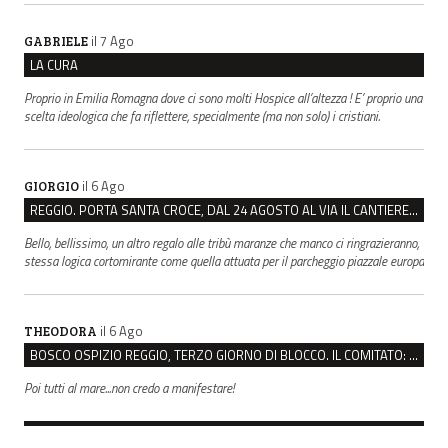
il 7 Ago
GABRIELE
LA CURA
Proprio in Emilia Romagna dove ci sono molti Hospice all’altezza ! E’ proprio una
scelta ideologica che fa riflettere, specialmente (ma non solo) i cristiani.
il 6 Ago
GIORGIO
REGGIO. PORTA SANTA CROCE, DAL 24 AGOSTO AL VIA IL CANTIERE PER IL NUOVO COLLETTORE FOGNARIO
Bello, bellissimo, un altro regalo alle tribù maranze che manco ci ringrazieranno,
stessa logica cortomirante come quella attuata per il parcheggio piazzale europa
il 6 Ago
THEODORA
BOSCO OSPIZIO REGGIO, TERZO GIORNO DI BLOCCO. IL COMITATO: “PRESIDIO FINO A VENERDÌ”
Poi tutti al mare...non credo a manifestare!