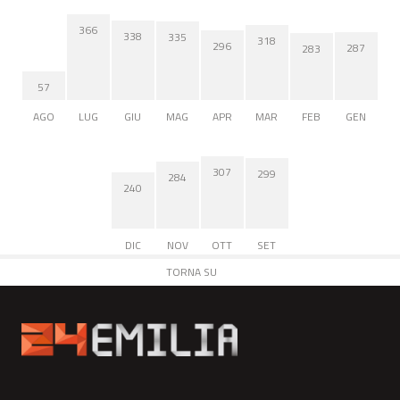
366
338
335
318
296
287
283
57
AGO
LUG
GIU
MAG
APR
MAR
FEB
GEN
307
299
284
240
DIC
NOV
OTT
SET
TORNA SU