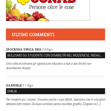
ULTIMI COMMENTI
il 8 Ago
IPOCRISIA UNICA DEA
BULLISMO SU STUDENTE CON DISABILITÀ NEL MODENESE, INDAGATI DUE RAGAZZI DI 16 ANNI
Una volta esistevano gli sganassoni educativi a due a due finché non
diventavano dispari.
il 7 Ago
GABRIELE
EMILIA
Per renderlo più "umano" troviamo anche i suoi difetti. Speriamo che in vita glieli
abbiano fatti notare. Da buon emiliano penso avrebbe gradito. Elogiare la […]