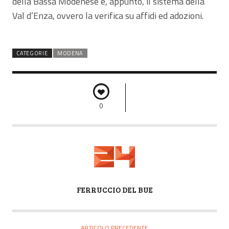
della Bassa Modenese e, appunto, il sistema della
Val d’Enza, ovvero la verifica su affidi ed adozioni.
CATEGORIE
MODENA
0
A
FERRUCCIO DEL BUE
U
T
O
ARTICOLO PRECEDENTE