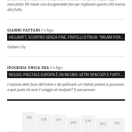
inascoltato. Mi chiedo cosa bisognerebbe fare per migliorare questa città oramai
alla frutta.
il 4 Ago
GIANNI VATTANI
HELLWATT, SCONTRO SENZA FINE. FRATELLI D’ITALIA: “MILANI PORTA DOCUMENTI, DE FRANCO INSULTI”
Gotham City
il 4 Ago
IPOCRISIA UNICA DEA
REGGIO, PIAZZALE EUROPA È UN INCUBO: VETRI SPACCATI E FURTI SULLE AUTO IN SOSTA
L'inazione delle forze dell'ordine e dei politicanti sm1dollati porterà ai giustizieri,
a quel punto chi avrà il coraggio di incolparli? Si può pensare
366
338
335
318
296
287
283