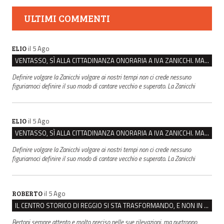
ULTIMI COMMENTI
il 5 Ago
ELIO
VENTASSO, SÌ ALLA CITTADINANZA ONORARIA A IVA ZANICCHI. MA BARGIACCHI: “È DI PESSIMO GUSTO”
Definire volgare la Zanicchi volgare ai nostri tempi non ci crede nessuno
figuriamoci definire il suo modo di cantare vecchio e superato. La Zanicchi
il 5 Ago
ELIO
VENTASSO, SÌ ALLA CITTADINANZA ONORARIA A IVA ZANICCHI. MA BARGIACCHI: “È DI PESSIMO GUSTO”
Definire volgare la Zanicchi volgare ai nostri tempi non ci crede nessuno
figuriamoci definire il suo modo di cantare vecchio e superato. La Zanicchi
il 5 Ago
ROBERTO
IL CENTRO STORICO DI REGGIO SI STA TRASFORMANDO, E NON IN MEGLIO
Bertoni sempre attento e molto preciso nelle sue rilevazioni, ma purtroppo