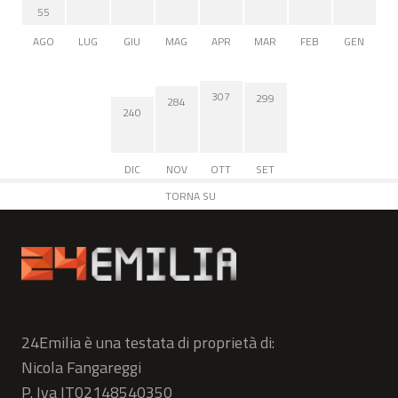
55
AGO
LUG
GIU
MAG
APR
MAR
FEB
GEN
307
299
284
240
DIC
NOV
OTT
SET
TORNA SU
24Emilia è una testata di proprietà di:
Nicola Fangareggi
P. Iva IT02148540350