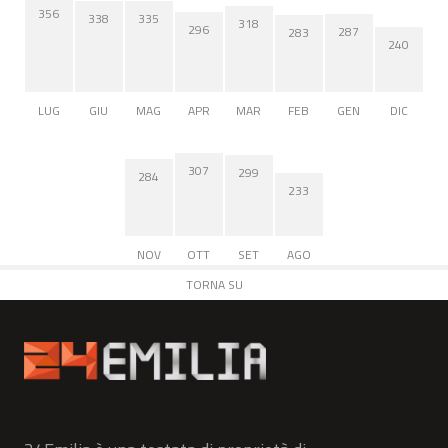
356
338
335
318
296
287
283
240
LUG
GIU
MAG
APR
MAR
FEB
GEN
DIC
307
299
284
233
NOV
OTT
SET
AGO
TORNA SU