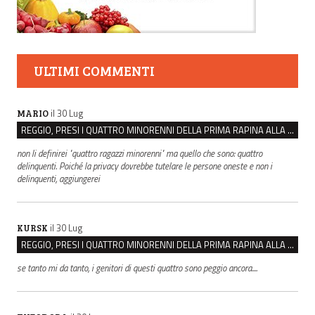
ULTIMI COMMENTI
il 30 Lug
MARIO
REGGIO, PRESI I QUATTRO MINORENNI DELLA PRIMA RAPINA ALLA FARMACIA DI COVIOLO
non li definirei "quattro ragazzi minorenni" ma quello che sono: quattro
delinquenti. Poiché la privacy dovrebbe tutelare le persone oneste e non i
delinquenti, aggiungerei
il 30 Lug
KURSK
REGGIO, PRESI I QUATTRO MINORENNI DELLA PRIMA RAPINA ALLA FARMACIA DI COVIOLO
se tanto mi da tanto, i genitori di questi quattro sono peggio ancora....