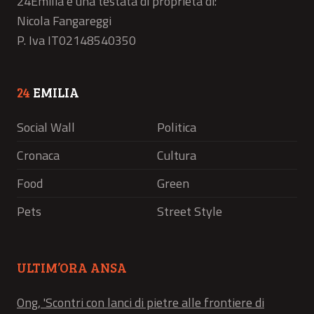
24Emilia è una testata di proprietà di:
Nicola Fangareggi
P. Iva IT02148540350
24
EMILIA
Social Wall
Politica
Cronaca
Cultura
Food
Green
Pets
Street Style
ULTIM’ORA ANSA
Ong, 'Scontri con lanci di pietre alle frontiere di