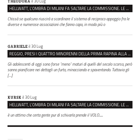
il 30 Lug
THEODORA
HELLWATT, L’OMBRA DI MILANI FA SALTARE LA COMMISSIONE. LE OPPOSIZIONI: “SCAPPANO DALLA VERITÀ”
Chissà se qualcuno riuscirà a scardinare il sistema di reciproco appoggio fra le
diverse e numerose associazioni che fanno capo, in modo più o
il 30 Lug
GABRIELE
REGGIO, PRESI I QUATTRO MINORENNI DELLA PRIMA RAPINA ALLA FARMACIA DI COVIOLO
Gli adolescenti di oggi sono forse "meno" maturi di quelli del secolo scorso, però
sanno pianificare nei dettagli un furto, minacciando e spaventando. Tuttavia gli
[…]
il 30 Lug
KURSK
HELLWATT, L’OMBRA DI MILANI FA SALTARE LA COMMISSIONE. LE OPPOSIZIONI: “SCAPPANO DALLA VERITÀ”
è un attimo che certa gente pur di schivarla prende il VOLO......