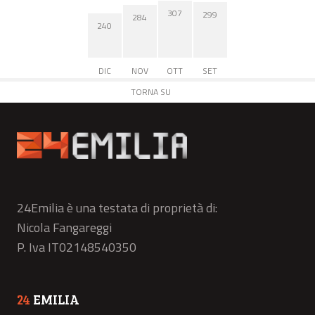
307
299
284
240
DIC
NOV
OTT
SET
TORNA SU
24Emilia è una testata di proprietà di:
Nicola Fangareggi
P. Iva IT02148540350
24
EMILIA