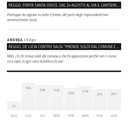
REGGIO. PORTA SANTA CROCE, DAL 24 AGOSTO AL VIA IL CANTIERE PER IL NUOVO COLLETTORE FOGNARIO
Purtroppo ha ragione su tutto il fronte...del porto degli imprevidenti/non
amministratori locali.
il 8 Ago
ANDREA
REGGIO, DE LUCIA CONTRO SALSI: “PRENDE SOLDI DAL COMUNE E DIFFONDE FAKE NEWS”
Mah.. c’è chi riceve soldi dal comune e che fa opposizione perché non li riceve..
va a capir, in ogni caso la politica fa una
366
338
335
318
296
287
283
57
AGO
LUG
GIU
MAG
APR
MAR
FEB
GEN