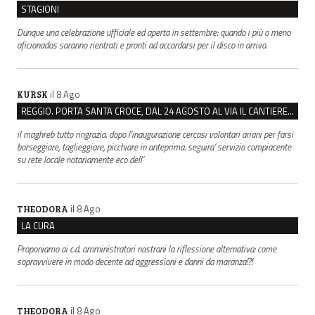
STAGIONI
Dunque una celebrazione ufficiale ed aperta in settembre: quando i più o meno
aficionados saranno rientrati e pronti ad accordarsi per il disco in arrivo.
il 8 Ago
KURSK
REGGIO. PORTA SANTA CROCE, DAL 24 AGOSTO AL VIA IL CANTIERE PER IL NUOVO COLLETTORE FOGNARIO
il maghreb tutto ringrazia. dopo l’inaugurazione cercasi volontari ariani per farsi
borseggiare, taglieggiare, picchiare in anteprima. seguira’ servizio compiacente
su rete locale notariamente eco dell’
il 8 Ago
THEODORA
LA CURA
Proponiamo ai c.d. amministratori nostrani la riflessione alternativa: come
sopravvivere in modo decente ad aggressioni e danni da maranza!?!
il 8 Ago
THEODORA