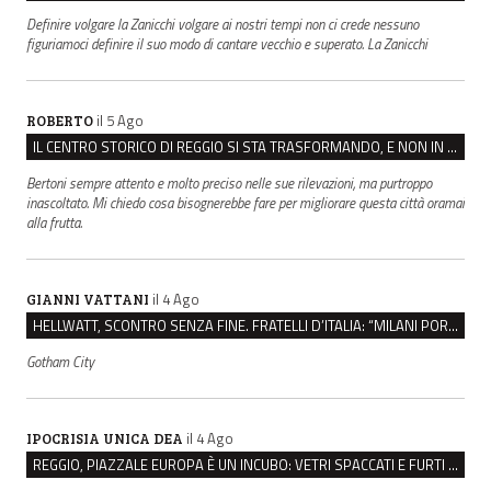
Definire volgare la Zanicchi volgare ai nostri tempi non ci crede nessuno
figuriamoci definire il suo modo di cantare vecchio e superato. La Zanicchi
il 5 Ago
ROBERTO
IL CENTRO STORICO DI REGGIO SI STA TRASFORMANDO, E NON IN MEGLIO
Bertoni sempre attento e molto preciso nelle sue rilevazioni, ma purtroppo
inascoltato. Mi chiedo cosa bisognerebbe fare per migliorare questa città oramai
alla frutta.
il 4 Ago
GIANNI VATTANI
HELLWATT, SCONTRO SENZA FINE. FRATELLI D’ITALIA: “MILANI PORTA DOCUMENTI, DE FRANCO INSULTI”
Gotham City
il 4 Ago
IPOCRISIA UNICA DEA
REGGIO, PIAZZALE EUROPA È UN INCUBO: VETRI SPACCATI E FURTI SULLE AUTO IN SOSTA