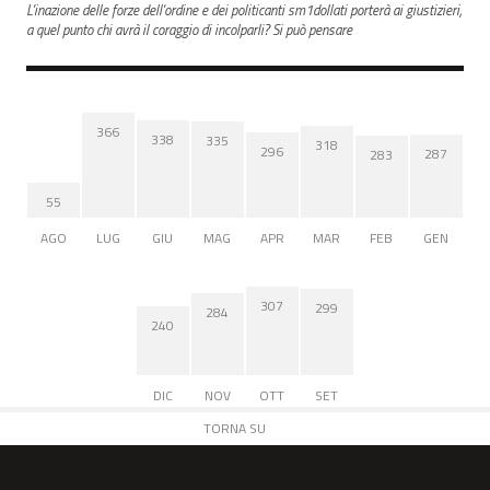
L'inazione delle forze dell'ordine e dei politicanti sm1dollati porterà ai giustizieri,
a quel punto chi avrà il coraggio di incolparli? Si può pensare
366
338
335
318
296
287
283
55
AGO
LUG
GIU
MAG
APR
MAR
FEB
GEN
307
299
284
240
DIC
NOV
OTT
SET
TORNA SU