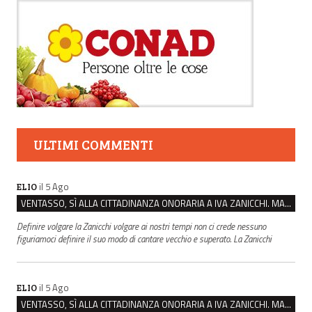
ULTIMI COMMENTI
il 5 Ago
ELIO
VENTASSO, SÌ ALLA CITTADINANZA ONORARIA A IVA ZANICCHI. MA BARGIACCHI: “È DI PESSIMO GUSTO”
Definire volgare la Zanicchi volgare ai nostri tempi non ci crede nessuno
figuriamoci definire il suo modo di cantare vecchio e superato. La Zanicchi
il 5 Ago
ELIO
VENTASSO, SÌ ALLA CITTADINANZA ONORARIA A IVA ZANICCHI. MA BARGIACCHI: “È DI PESSIMO GUSTO”