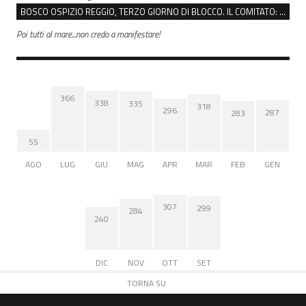
BOSCO OSPIZIO REGGIO, TERZO GIORNO DI BLOCCO. IL COMITATO: “PRESIDIO FINO A VENERDÌ”
Poi tutti al mare...non credo a manifestare!
366
338
335
318
296
287
283
55
AGO
LUG
GIU
MAG
APR
MAR
FEB
GEN
307
299
284
240
DIC
NOV
OTT
SET
TORNA SU