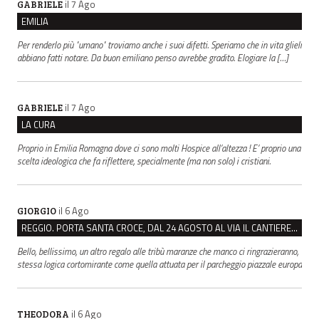
il 7 Ago
GABRIELE
EMILIA
Per renderlo più "umano" troviamo anche i suoi difetti. Speriamo che in vita glieli
abbiano fatti notare. Da buon emiliano penso avrebbe gradito. Elogiare la […]
il 7 Ago
GABRIELE
LA CURA
Proprio in Emilia Romagna dove ci sono molti Hospice all’altezza ! E’ proprio una
scelta ideologica che fa riflettere, specialmente (ma non solo) i cristiani.
il 6 Ago
GIORGIO
REGGIO. PORTA SANTA CROCE, DAL 24 AGOSTO AL VIA IL CANTIERE PER IL NUOVO COLLETTORE FOGNARIO
Bello, bellissimo, un altro regalo alle tribù maranze che manco ci ringrazieranno,
stessa logica cortomirante come quella attuata per il parcheggio piazzale europa
il 6 Ago
THEODORA