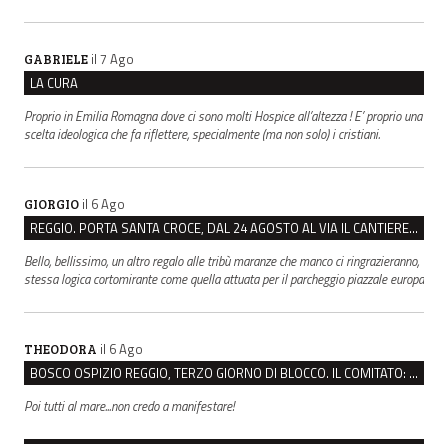
il 7 Ago
GABRIELE
LA CURA
Proprio in Emilia Romagna dove ci sono molti Hospice all’altezza ! E’ proprio una
scelta ideologica che fa riflettere, specialmente (ma non solo) i cristiani.
il 6 Ago
GIORGIO
REGGIO. PORTA SANTA CROCE, DAL 24 AGOSTO AL VIA IL CANTIERE PER IL NUOVO COLLETTORE FOGNARIO
Bello, bellissimo, un altro regalo alle tribù maranze che manco ci ringrazieranno,
stessa logica cortomirante come quella attuata per il parcheggio piazzale europa
il 6 Ago
THEODORA
BOSCO OSPIZIO REGGIO, TERZO GIORNO DI BLOCCO. IL COMITATO: “PRESIDIO FINO A VENERDÌ”
Poi tutti al mare...non credo a manifestare!