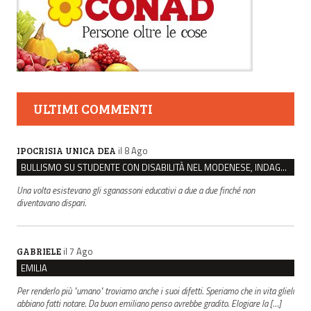
ULTIMI COMMENTI
il 8 Ago
IPOCRISIA UNICA DEA
BULLISMO SU STUDENTE CON DISABILITÀ NEL MODENESE, INDAGATI DUE RAGAZZI DI 16 ANNI
Una volta esistevano gli sganassoni educativi a due a due finché non
diventavano dispari.
il 7 Ago
GABRIELE
EMILIA
Per renderlo più "umano" troviamo anche i suoi difetti. Speriamo che in vita glieli
abbiano fatti notare. Da buon emiliano penso avrebbe gradito. Elogiare la […]