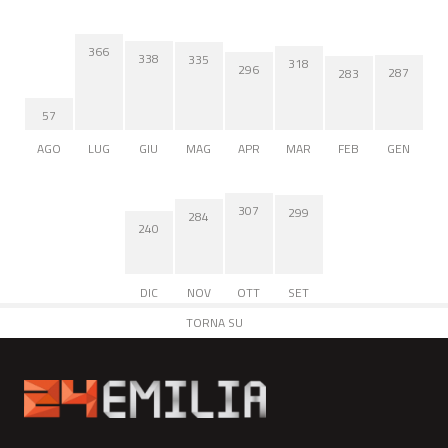
366
338
335
318
296
287
283
57
AGO
LUG
GIU
MAG
APR
MAR
FEB
GEN
307
299
284
240
DIC
NOV
OTT
SET
TORNA SU