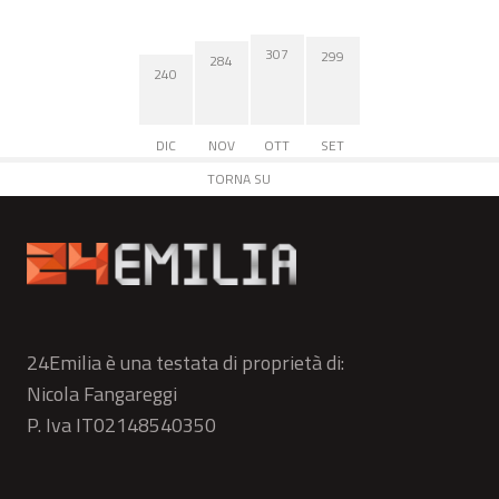
307
299
284
240
DIC
NOV
OTT
SET
TORNA SU
24Emilia è una testata di proprietà di:
Nicola Fangareggi
P. Iva IT02148540350