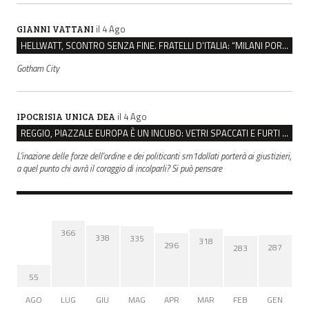
il 4 Ago
GIANNI VATTANI
HELLWATT, SCONTRO SENZA FINE. FRATELLI D’ITALIA: “MILANI PORTA DOCUMENTI, DE FRANCO INSULTI”
Gotham City
il 4 Ago
IPOCRISIA UNICA DEA
REGGIO, PIAZZALE EUROPA È UN INCUBO: VETRI SPACCATI E FURTI SULLE AUTO IN SOSTA
L'inazione delle forze dell'ordine e dei politicanti sm1dollati porterà ai giustizieri,
a quel punto chi avrà il coraggio di incolparli? Si può pensare
366
338
335
318
296
287
283
55
AGO
LUG
GIU
MAG
APR
MAR
FEB
GEN