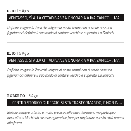
il 5 Ago
ELIO
VENTASSO, SÌ ALLA CITTADINANZA ONORARIA A IVA ZANICCHI. MA BARGIACCHI: “È DI PESSIMO GUSTO”
Definire volgare la Zanicchi volgare ai nostri tempi non ci crede nessuno
figuriamoci definire il suo modo di cantare vecchio e superato. La Zanicchi
il 5 Ago
ELIO
VENTASSO, SÌ ALLA CITTADINANZA ONORARIA A IVA ZANICCHI. MA BARGIACCHI: “È DI PESSIMO GUSTO”
Definire volgare la Zanicchi volgare ai nostri tempi non ci crede nessuno
figuriamoci definire il suo modo di cantare vecchio e superato. La Zanicchi
il 5 Ago
ROBERTO
IL CENTRO STORICO DI REGGIO SI STA TRASFORMANDO, E NON IN MEGLIO
Bertoni sempre attento e molto preciso nelle sue rilevazioni, ma purtroppo
inascoltato. Mi chiedo cosa bisognerebbe fare per migliorare questa città oramai
alla frutta.