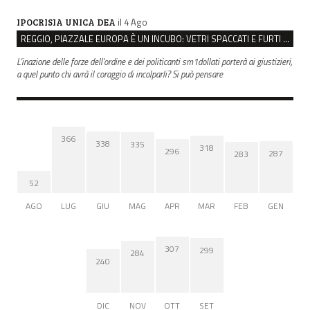
il 4 Ago
IPOCRISIA UNICA DEA
REGGIO, PIAZZALE EUROPA È UN INCUBO: VETRI SPACCATI E FURTI SULLE AUTO IN SOSTA
L'inazione delle forze dell'ordine e dei politicanti sm1dollati porterà ai giustizieri,
a quel punto chi avrà il coraggio di incolparli? Si può pensare
366
338
335
318
296
287
283
52
AGO
LUG
GIU
MAG
APR
MAR
FEB
GEN
307
299
284
240
DIC
NOV
OTT
SET