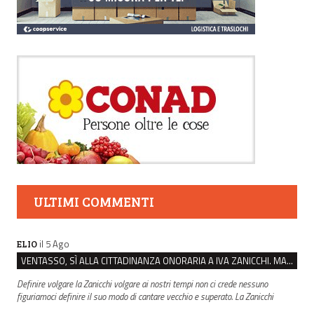
ULTIMI COMMENTI
il 5 Ago
ELIO
VENTASSO, SÌ ALLA CITTADINANZA ONORARIA A IVA ZANICCHI. MA BARGIACCHI: “È DI PESSIMO GUSTO”
Definire volgare la Zanicchi volgare ai nostri tempi non ci crede nessuno
figuriamoci definire il suo modo di cantare vecchio e superato. La Zanicchi