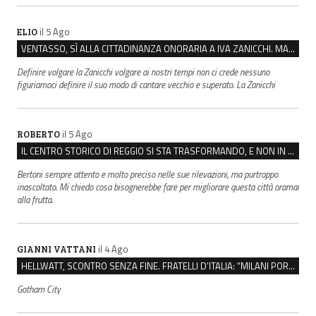
il 5 Ago
ELIO
VENTASSO, SÌ ALLA CITTADINANZA ONORARIA A IVA ZANICCHI. MA BARGIACCHI: “È DI PESSIMO GUSTO”
Definire volgare la Zanicchi volgare ai nostri tempi non ci crede nessuno
figuriamoci definire il suo modo di cantare vecchio e superato. La Zanicchi
il 5 Ago
ROBERTO
IL CENTRO STORICO DI REGGIO SI STA TRASFORMANDO, E NON IN MEGLIO
Bertoni sempre attento e molto preciso nelle sue rilevazioni, ma purtroppo
inascoltato. Mi chiedo cosa bisognerebbe fare per migliorare questa città oramai
alla frutta.
il 4 Ago
GIANNI VATTANI
HELLWATT, SCONTRO SENZA FINE. FRATELLI D’ITALIA: “MILANI PORTA DOCUMENTI, DE FRANCO INSULTI”
Gotham City