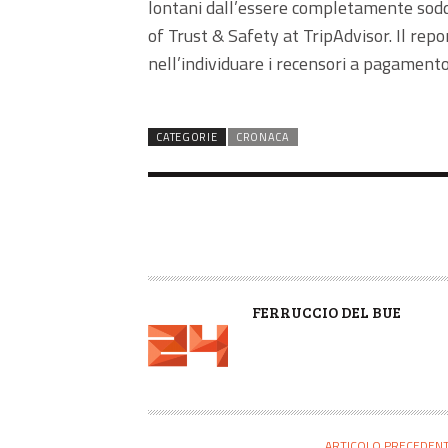
lontani dall’essere completamente soddi
of Trust & Safety at TripAdvisor. Il repo
nell’individuare i recensori a pagamento
CATEGORIE
CRONACA
A
FERRUCCIO DEL BUE
U
T
O
R
E
ARTICOLO PRECEDEN