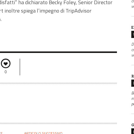
c
sfatti” ha dichiarato Becky Foley, Senior Director
v
rt inoltre spiega l’impegno di TripAdvisor
.
E
D
c
v
0
R
B
m
p
G
TE
ARTICOLO SUCCESSIVO