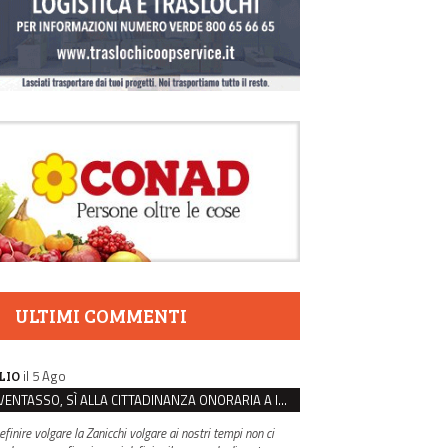
ULTIMI COMMENTI
il 5 Ago
LIO
VENTASSO, SÌ ALLA CITTADINANZA ONORARIA A IVA ZANICCHI. MA BARGIACCHI: “È DI PESSIMO GUSTO”
efinire volgare la Zanicchi volgare ai nostri tempi non ci