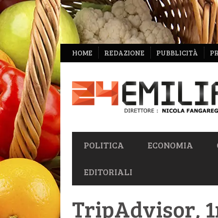
NAVIGAZIONE
HOME
REDAZIONE
PUBBLICITÀ
P
SECONDARIA
NAVIGAZIONE
POLITICA
ECONOMIA
PRIMARIA
EDITORIALI
TripAdvisor, 1