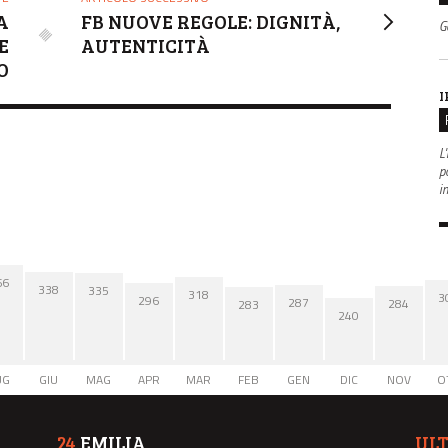
A
FB NUOVE REGOLE: DIGNITÀ,
G
E
AUTENTICITÀ
O
I
L'
po
i
66
338
335
318
3
296
287
284
283
240
UG
GIU
MAG
APR
MAR
FEB
GEN
DIC
NOV
O
24
EMILIA
UL