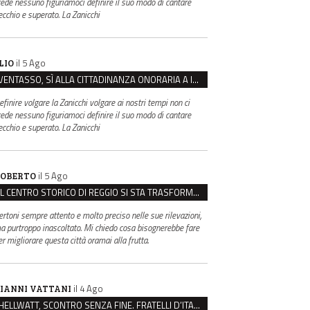
rede nessuno figuriamoci definire il suo modo di cantare
ecchio e superato. La Zanicchi
il 5 Ago
LIO
VENTASSO, SÌ ALLA CITTADINANZA ONORARIA A IVA ZANICCHI. MA BARGIACCHI: “È DI PESSIMO GUSTO”
efinire volgare la Zanicchi volgare ai nostri tempi non ci
rede nessuno figuriamoci definire il suo modo di cantare
ecchio e superato. La Zanicchi
il 5 Ago
OBERTO
IL CENTRO STORICO DI REGGIO SI STA TRASFORMANDO, E NON IN MEGLIO
ertoni sempre attento e molto preciso nelle sue rilevazioni,
a purtroppo inascoltato. Mi chiedo cosa bisognerebbe fare
er migliorare questa città oramai alla frutta.
il 4 Ago
IANNI VATTANI
HELLWATT, SCONTRO SENZA FINE. FRATELLI D’ITALIA: “MILANI PORTA DOCUMENTI, DE FRANCO INSULTI”