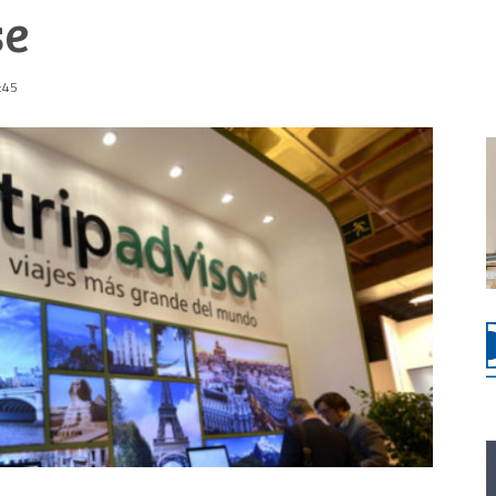
se
:45