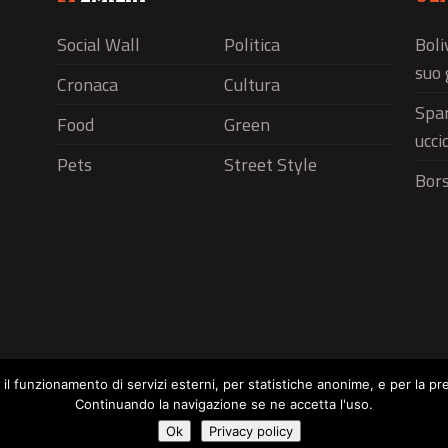
Social Wall
Politica
Boli
suo 
Cronaca
Cultura
Spar
Food
Green
ucci
Pets
Street Style
Bors
r il funzionamento di servizi esterni, per statistiche anonime, e per la pr
Continuando la navigazione se ne accetta l'uso.
Social Wall
Politica
Cronaca
Cu
Cookie Policy
Ok
Privacy policy