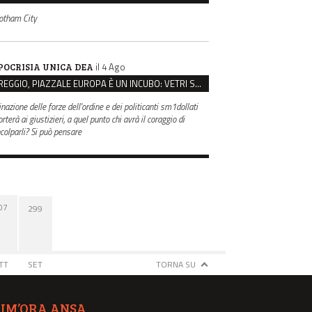
otham City
il 4 Ago
POCRISIA UNICA DEA
REGGIO, PIAZZALE EUROPA È UN INCUBO: VETRI SPACCATI E FURTI SULLE AUTO IN SOSTA
inazione delle forze dell'ordine e dei politicanti sm1dollati
rterà ai giustizieri, a quel punto chi avrà il coraggio di
ncolparli? Si può pensare
07
299
TT
SET
TORNA SU
TIM’ORA ANSA