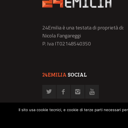
24Emilia è una testata di proprietà di:
Nicola Fangareggi
P. Iva IT02148540350
24EMILIA
SOCIAL
Il sito usa cookie tecnici, e cookie di terze parti necessari pe
© NFN srl - P. Iva 02878030358 -
Privacy Policy
-