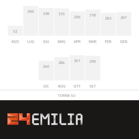
366
338
335
318
296
287
283
52
AGO
LUG
GIU
MAG
APR
MAR
FEB
GEN
307
299
284
240
DIC
NOV
OTT
SET
TORNA SU