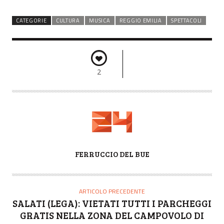
CATEGORIE
CULTURA
MUSICA
REGGIO EMILIA
SPETTACOLI
2
A
FERRUCCIO DEL BUE
U
T
O
ARTICOLO PRECEDENTE
R
SALATI (LEGA): VIETATI TUTTI I PARCHEGGI
E
GRATIS NELLA ZONA DEL CAMPOVOLO DI