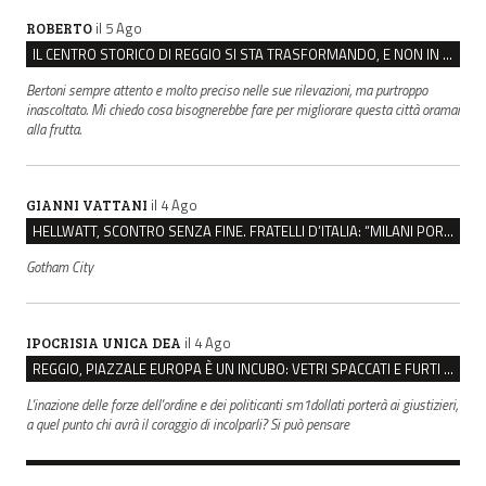
il 5 Ago
ROBERTO
IL CENTRO STORICO DI REGGIO SI STA TRASFORMANDO, E NON IN MEGLIO
Bertoni sempre attento e molto preciso nelle sue rilevazioni, ma purtroppo
inascoltato. Mi chiedo cosa bisognerebbe fare per migliorare questa città oramai
alla frutta.
il 4 Ago
GIANNI VATTANI
HELLWATT, SCONTRO SENZA FINE. FRATELLI D’ITALIA: “MILANI PORTA DOCUMENTI, DE FRANCO INSULTI”
Gotham City
il 4 Ago
IPOCRISIA UNICA DEA
REGGIO, PIAZZALE EUROPA È UN INCUBO: VETRI SPACCATI E FURTI SULLE AUTO IN SOSTA
L'inazione delle forze dell'ordine e dei politicanti sm1dollati porterà ai giustizieri,
a quel punto chi avrà il coraggio di incolparli? Si può pensare