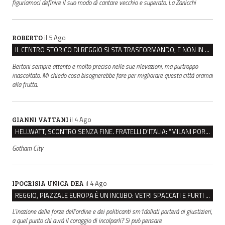
figuriamoci definire il suo modo di cantare vecchio e superato. La Zanicchi
il 5 Ago
ROBERTO
IL CENTRO STORICO DI REGGIO SI STA TRASFORMANDO, E NON IN MEGLIO
Bertoni sempre attento e molto preciso nelle sue rilevazioni, ma purtroppo
inascoltato. Mi chiedo cosa bisognerebbe fare per migliorare questa città oramai
alla frutta.
il 4 Ago
GIANNI VATTANI
HELLWATT, SCONTRO SENZA FINE. FRATELLI D’ITALIA: “MILANI PORTA DOCUMENTI, DE FRANCO INSULTI”
Gotham City
il 4 Ago
IPOCRISIA UNICA DEA
REGGIO, PIAZZALE EUROPA È UN INCUBO: VETRI SPACCATI E FURTI SULLE AUTO IN SOSTA
L'inazione delle forze dell'ordine e dei politicanti sm1dollati porterà ai giustizieri,
a quel punto chi avrà il coraggio di incolparli? Si può pensare