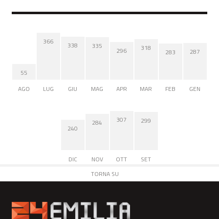
366
338
335
318
296
287
283
55
AGO
LUG
GIU
MAG
APR
MAR
FEB
GEN
307
299
284
240
DIC
NOV
OTT
SET
TORNA SU