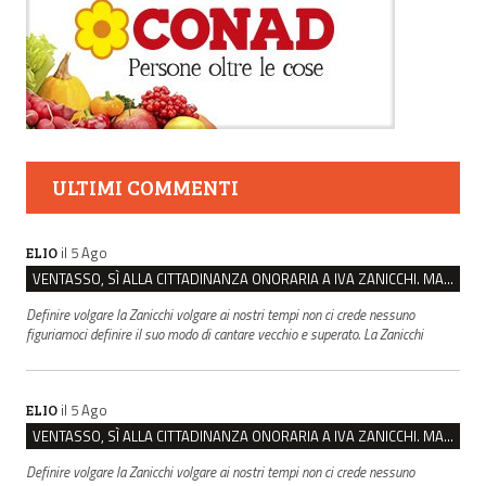
ULTIMI COMMENTI
il 5 Ago
ELIO
VENTASSO, SÌ ALLA CITTADINANZA ONORARIA A IVA ZANICCHI. MA BARGIACCHI: “È DI PESSIMO GUSTO”
Definire volgare la Zanicchi volgare ai nostri tempi non ci crede nessuno
figuriamoci definire il suo modo di cantare vecchio e superato. La Zanicchi
il 5 Ago
ELIO
VENTASSO, SÌ ALLA CITTADINANZA ONORARIA A IVA ZANICCHI. MA BARGIACCHI: “È DI PESSIMO GUSTO”
Definire volgare la Zanicchi volgare ai nostri tempi non ci crede nessuno