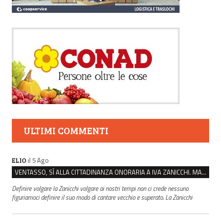
ULTIMI COMMENTI
il 5 Ago
ELIO
VENTASSO, SÌ ALLA CITTADINANZA ONORARIA A IVA ZANICCHI. MA BARGIACCHI: “È DI PESSIMO GUSTO”
Definire volgare la Zanicchi volgare ai nostri tempi non ci crede nessuno
figuriamoci definire il suo modo di cantare vecchio e superato. La Zanicchi