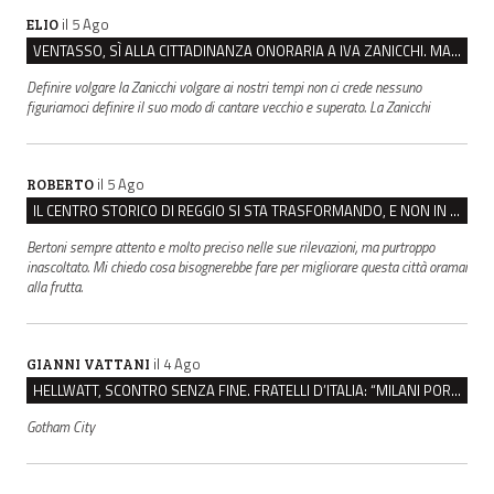
il 5 Ago
ELIO
VENTASSO, SÌ ALLA CITTADINANZA ONORARIA A IVA ZANICCHI. MA BARGIACCHI: “È DI PESSIMO GUSTO”
Definire volgare la Zanicchi volgare ai nostri tempi non ci crede nessuno
figuriamoci definire il suo modo di cantare vecchio e superato. La Zanicchi
il 5 Ago
ROBERTO
IL CENTRO STORICO DI REGGIO SI STA TRASFORMANDO, E NON IN MEGLIO
Bertoni sempre attento e molto preciso nelle sue rilevazioni, ma purtroppo
inascoltato. Mi chiedo cosa bisognerebbe fare per migliorare questa città oramai
alla frutta.
il 4 Ago
GIANNI VATTANI
HELLWATT, SCONTRO SENZA FINE. FRATELLI D’ITALIA: “MILANI PORTA DOCUMENTI, DE FRANCO INSULTI”
Gotham City