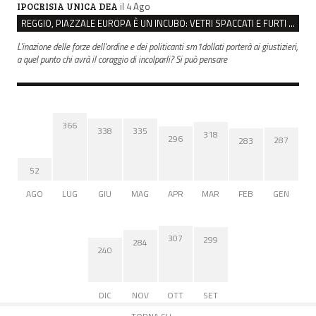
il 4 Ago
IPOCRISIA UNICA DEA
REGGIO, PIAZZALE EUROPA È UN INCUBO: VETRI SPACCATI E FURTI SULLE AUTO IN SOSTA
L'inazione delle forze dell'ordine e dei politicanti sm1dollati porterà ai giustizieri,
a quel punto chi avrà il coraggio di incolparli? Si può pensare
366
338
335
318
296
287
283
52
AGO
LUG
GIU
MAG
APR
MAR
FEB
GEN
307
299
284
240
DIC
NOV
OTT
SET