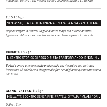
figuriamoci definire il suo modo di cantare vecchio e superato. La Zanicchi
il 5 Ago
ELIO
VENTASSO, SÌ ALLA CITTADINANZA ONORARIA A IVA ZANICCHI. MA BARGIACCHI: “È DI PESSIMO GUSTO”
Definire volgare la Zanicchi volgare ai nostri tempi non ci crede nessuno
figuriamoci definire il suo modo di cantare vecchio e superato. La Zanicchi
il 5 Ago
ROBERTO
IL CENTRO STORICO DI REGGIO SI STA TRASFORMANDO, E NON IN MEGLIO
Bertoni sempre attento e molto preciso nelle sue rilevazioni, ma purtroppo
inascoltato. Mi chiedo cosa bisognerebbe fare per migliorare questa città oramai
alla frutta.
il 4 Ago
GIANNI VATTANI
HELLWATT, SCONTRO SENZA FINE. FRATELLI D’ITALIA: “MILANI PORTA DOCUMENTI, DE FRANCO INSULTI”
Gotham City