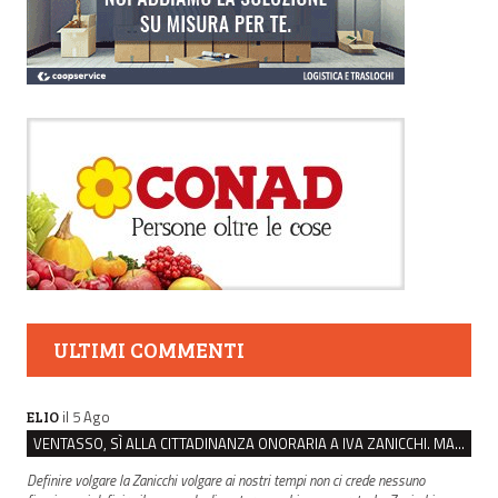
ULTIMI COMMENTI
il 5 Ago
ELIO
VENTASSO, SÌ ALLA CITTADINANZA ONORARIA A IVA ZANICCHI. MA BARGIACCHI: “È DI PESSIMO GUSTO”
Definire volgare la Zanicchi volgare ai nostri tempi non ci crede nessuno