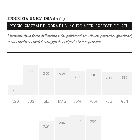
il 4 Ago
IPOCRISIA UNICA DEA
REGGIO, PIAZZALE EUROPA È UN INCUBO: VETRI SPACCATI E FURTI SULLE AUTO IN SOSTA
L'inazione delle forze dell'ordine e dei politicanti sm1dollati porterà ai giustizieri,
a quel punto chi avrà il coraggio di incolparli? Si può pensare
366
338
335
318
296
287
283
55
AGO
LUG
GIU
MAG
APR
MAR
FEB
GEN
307
299
284
240