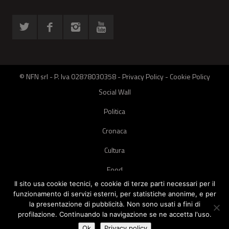
© NFN srl - P. Iva 02878030358 -
Privacy Policy
-
Cookie Policy
Social Wall
Politica
Cronaca
Cultura
Food
Il sito usa cookie tecnici, e cookie di terze parti necessari per il
Green
funzionamento di servizi esterni, per statistiche anonime, e per
la presentazione di pubblicità. Non sono usati a fini di
Pets
profilazione. Continuando la navigazione se ne accetta l'uso.
Street Style
Ok
Privacy policy