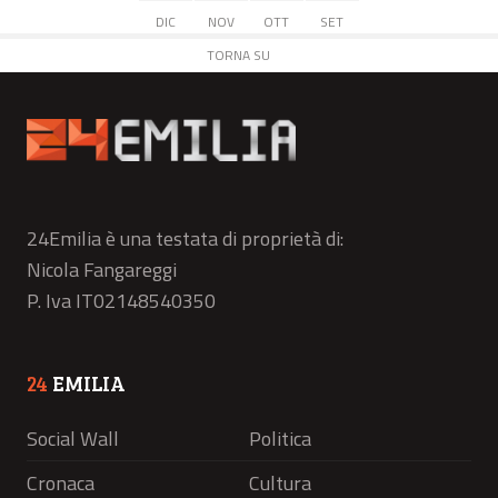
DIC
NOV
OTT
SET
TORNA SU
24Emilia è una testata di proprietà di:
Nicola Fangareggi
P. Iva IT02148540350
24
EMILIA
Social Wall
Politica
Cronaca
Cultura