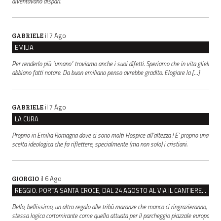
diventavano dispari.
il 7 Ago
GABRIELE
EMILIA
Per renderlo più "umano" troviamo anche i suoi difetti. Speriamo che in vita glieli
abbiano fatti notare. Da buon emiliano penso avrebbe gradito. Elogiare la […]
il 7 Ago
GABRIELE
LA CURA
Proprio in Emilia Romagna dove ci sono molti Hospice all’altezza ! E’ proprio una
scelta ideologica che fa riflettere, specialmente (ma non solo) i cristiani.
il 6 Ago
GIORGIO
REGGIO. PORTA SANTA CROCE, DAL 24 AGOSTO AL VIA IL CANTIERE PER IL NUOVO COLLETTORE FOGNARIO
Bello, bellissimo, un altro regalo alle tribù maranze che manco ci ringrazieranno,
stessa logica cortomirante come quella attuata per il parcheggio piazzale europa