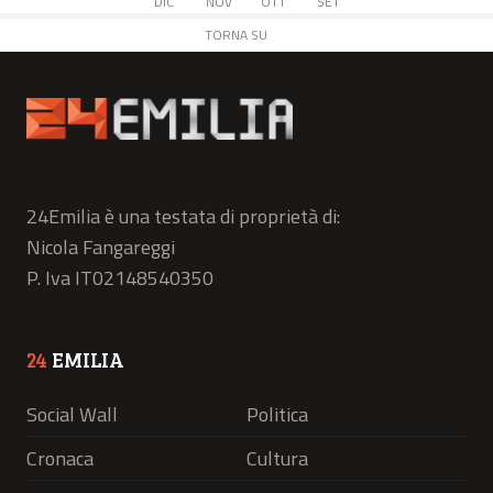
DIC
NOV
OTT
SET
TORNA SU
24Emilia è una testata di proprietà di:
Nicola Fangareggi
P. Iva IT02148540350
24
EMILIA
Social Wall
Politica
Cronaca
Cultura