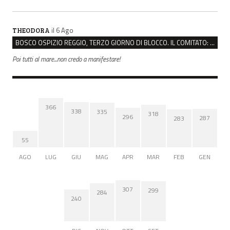
il 6 Ago
THEODORA
BOSCO OSPIZIO REGGIO, TERZO GIORNO DI BLOCCO. IL COMITATO: “PRESIDIO FINO A VENERDÌ”
Poi tutti al mare...non credo a manifestare!
366
338
335
318
296
287
283
55
AGO
LUG
GIU
MAG
APR
MAR
FEB
GEN
307
299
284
240