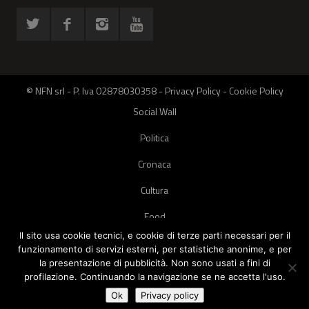
© NFN srl - P. Iva 02878030358 -
Privacy Policy
-
Cookie Policy
Social Wall
Politica
Cronaca
Cultura
Food
Il sito usa cookie tecnici, e cookie di terze parti necessari per il
Green
funzionamento di servizi esterni, per statistiche anonime, e per
la presentazione di pubblicità. Non sono usati a fini di
Pets
profilazione. Continuando la navigazione se ne accetta l'uso.
Street Style
Ok
Privacy policy