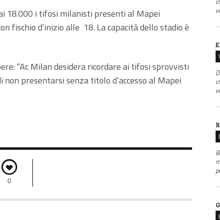
c
v
18.000 i tifosi milanisti presenti al Mapei
 fischio d’inizio alle 18. La capacità dello stadio è
E
apere: “Ac Milan desidera ricordare ai tifosi sprovvisti
D
 di non presentarsi senza titolo d’accesso al Mapei
c
v
R
B
m
p
0
G