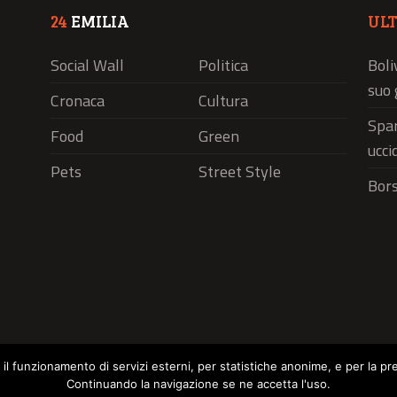
24
EMILIA
UL
Social Wall
Politica
Boli
suo 
Cronaca
Cultura
Spar
Food
Green
ucci
Pets
Street Style
Bors
r il funzionamento di servizi esterni, per statistiche anonime, e per la pr
Continuando la navigazione se ne accetta l'uso.