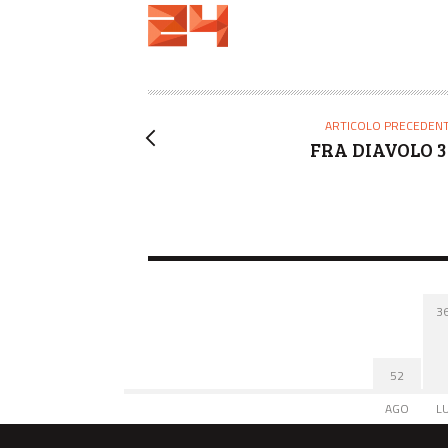
U
T
O
R
E
ARTICOLO PRECEDEN
FRA DIAVOLO 3
3
52
AGO
L