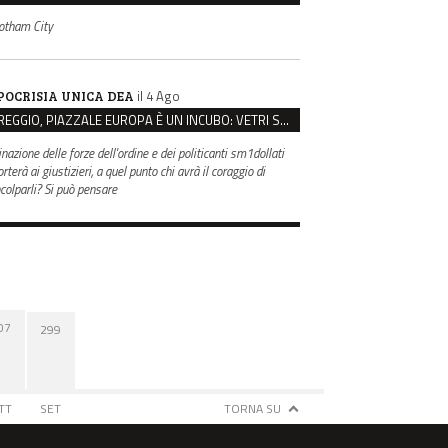
otham City
il 4 Ago
POCRISIA UNICA DEA
REGGIO, PIAZZALE EUROPA È UN INCUBO: VETRI SPACCATI E FURTI SULLE AUTO IN SOSTA
inazione delle forze dell'ordine e dei politicanti sm1dollati
rterà ai giustizieri, a quel punto chi avrà il coraggio di
ncolparli? Si può pensare
07
299
TT
SET
TORNA SU