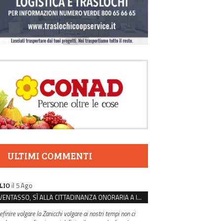
ULTIMI COMMENTI
il 5 Ago
LIO
VENTASSO, SÌ ALLA CITTADINANZA ONORARIA A IVA ZANICCHI. MA BARGIACCHI: “È DI PESSIMO GUSTO”
efinire volgare la Zanicchi volgare ai nostri tempi non ci