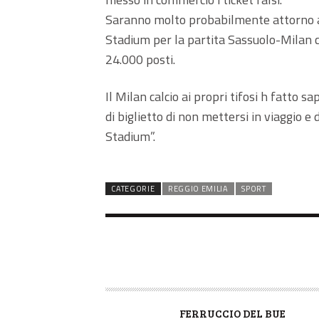
Saranno molto probabilmente attorno ai 
Stadium per la partita Sassuolo-Milan con
24.000 posti.
Il Milan calcio ai propri tifosi h fatto s
di biglietto di non mettersi in viaggio e
Stadium”.
CATEGORIE
REGGIO EMILIA
SPORT
A
FERRUCCIO DEL BUE