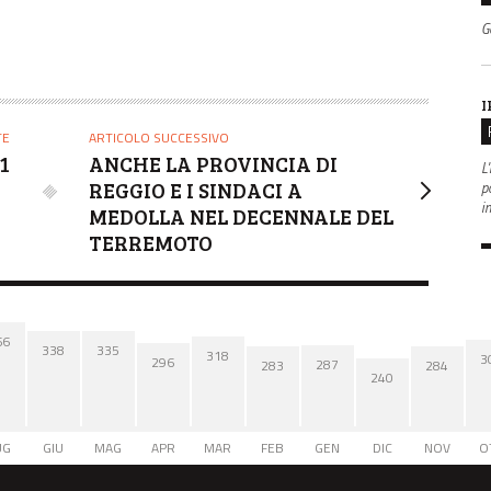
G
I
TE
ARTICOLO SUCCESSIVO
1
ANCHE LA PROVINCIA DI
L'
po
REGGIO E I SINDACI A
i
MEDOLLA NEL DECENNALE DEL
TERREMOTO
66
338
335
318
3
296
287
284
283
240
UG
GIU
MAG
APR
MAR
FEB
GEN
DIC
NOV
O