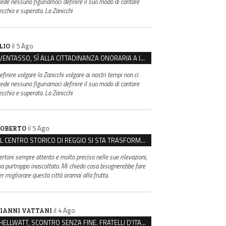
rede nessuno figuriamoci definire il suo modo di cantare
ecchio e superato. La Zanicchi
il 5 Ago
LIO
VENTASSO, SÌ ALLA CITTADINANZA ONORARIA A IVA ZANICCHI. MA BARGIACCHI: “È DI PESSIMO GUSTO”
efinire volgare la Zanicchi volgare ai nostri tempi non ci
rede nessuno figuriamoci definire il suo modo di cantare
ecchio e superato. La Zanicchi
il 5 Ago
OBERTO
IL CENTRO STORICO DI REGGIO SI STA TRASFORMANDO, E NON IN MEGLIO
ertoni sempre attento e molto preciso nelle sue rilevazioni,
a purtroppo inascoltato. Mi chiedo cosa bisognerebbe fare
er migliorare questa città oramai alla frutta.
il 4 Ago
IANNI VATTANI
HELLWATT, SCONTRO SENZA FINE. FRATELLI D’ITALIA: “MILANI PORTA DOCUMENTI, DE FRANCO INSULTI”