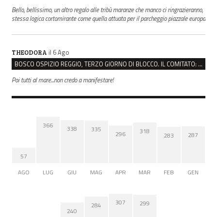
Bello, bellissimo, un altro regalo alle tribù maranze che manco ci ringrazieranno,
stessa logica cortomirante come quella attuata per il parcheggio piazzale europa
il 6 Ago
THEODORA
BOSCO OSPIZIO REGGIO, TERZO GIORNO DI BLOCCO. IL COMITATO: “PRESIDIO FINO A VENERDÌ”
Poi tutti al mare...non credo a manifestare!
366
338
335
318
296
287
283
57
AGO
LUG
GIU
MAG
APR
MAR
FEB
GEN
307
299
284
240