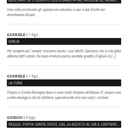
Una volta esistevano gli sganassoni educativi a due a due finché non
diventavano dispari.
il 7 Ago
GABRIELE
EMILIA
Per renderlo più "umano" troviamo anche i suoi difetti. Speriamo che in vita glieli
abbiano fatti notare. Da buon emiliano penso avrebbe gradito. Elogiare la […]
il 7 Ago
GABRIELE
LA CURA
Proprio in Emilia Romagna dove ci sono molti Hospice all’altezza ! E’ proprio una
scelta ideologica che fa riflettere, specialmente (ma non solo) i cristiani.
il 6 Ago
GIORGIO
REGGIO. PORTA SANTA CROCE, DAL 24 AGOSTO AL VIA IL CANTIERE PER IL NUOVO COLLETTORE FOGNARIO