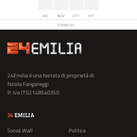
DIC
NOV
OTT
SET
TORNA SU
24Emilia è una testata di proprietà di:
Nicola Fangareggi
P. Iva IT02148540350
24
EMILIA
Social Wall
Politica