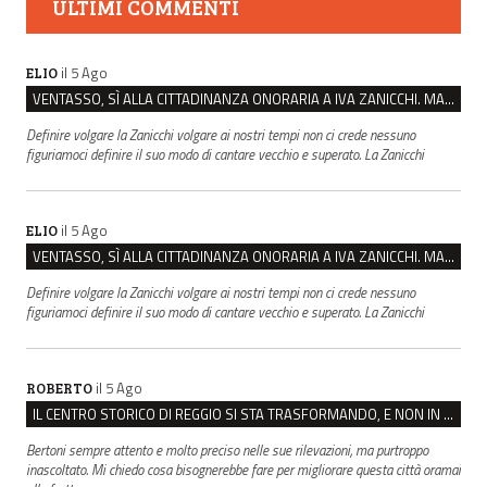
ULTIMI COMMENTI
il 5 Ago
ELIO
VENTASSO, SÌ ALLA CITTADINANZA ONORARIA A IVA ZANICCHI. MA BARGIACCHI: “È DI PESSIMO GUSTO”
Definire volgare la Zanicchi volgare ai nostri tempi non ci crede nessuno
figuriamoci definire il suo modo di cantare vecchio e superato. La Zanicchi
il 5 Ago
ELIO
VENTASSO, SÌ ALLA CITTADINANZA ONORARIA A IVA ZANICCHI. MA BARGIACCHI: “È DI PESSIMO GUSTO”
Definire volgare la Zanicchi volgare ai nostri tempi non ci crede nessuno
figuriamoci definire il suo modo di cantare vecchio e superato. La Zanicchi
il 5 Ago
ROBERTO
IL CENTRO STORICO DI REGGIO SI STA TRASFORMANDO, E NON IN MEGLIO
Bertoni sempre attento e molto preciso nelle sue rilevazioni, ma purtroppo
inascoltato. Mi chiedo cosa bisognerebbe fare per migliorare questa città oramai