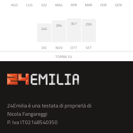
AGO
LUG
GIU
MAG
APR
MAR
FEB
GEN
307
299
284
240
DIC
NOV
OTT
SET
TORNA SU
24Emilia è una testata di proprietà di:
Nicola Fangareggi
P. Iva IT02148540350