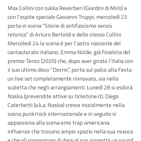
Max Collini con Jukka Reverberi (Giardini di Mirò) e
con l’ospite speciale Giovanni Truppi, mercoledì 23
porta in scena “Storie di antifascismo senza
retorica” di Arturo Bertoldi e dello stesso Collini.
Mercoledì 24 la scena è per l’astro nascente del
cantautorato italiano, Emma Nolde, già finalista del
premio Tenco (2020) che, dopo aver girato l’Italia con
il suo ultimo disco “Dormi”, porta sul palco alla Festa
un live set completamente rinnovato, sia nella
scaletta che negli arrangiamenti. Lunedì 28 si esibirà
Naska (prevendite attive su ticketone.it). Diego
Caterbetti (a.k.a. Naska) cresce inizialmente nella
scena punk/rock internazionale e in seguito si
appassiona alla scena emo trap americana:
influenze che trovano ampio spazio nella sua musica
e che gli consentono di dare al suo progetto un sound