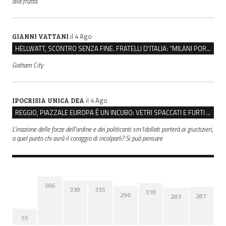
alla frutta.
il 4 Ago
GIANNI VATTANI
HELLWATT, SCONTRO SENZA FINE. FRATELLI D’ITALIA: “MILANI PORTA DOCUMENTI, DE FRANCO INSULTI”
Gotham City
il 4 Ago
IPOCRISIA UNICA DEA
REGGIO, PIAZZALE EUROPA È UN INCUBO: VETRI SPACCATI E FURTI SULLE AUTO IN SOSTA
L'inazione delle forze dell'ordine e dei politicanti sm1dollati porterà ai giustizieri,
a quel punto chi avrà il coraggio di incolparli? Si può pensare
366
338
335
318
296
287
283
55