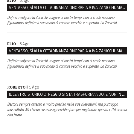
il 5 Ago
ELIO
VENTASSO, SÌ ALLA CITTADINANZA ONORARIA A IVA ZANICCHI. MA BARGIACCHI: “È DI PESSIMO GUSTO”
Definire volgare la Zanicchi volgare ai nostri tempi non ci crede nessuno
figuriamoci definire il suo modo di cantare vecchio e superato. La Zanicchi
il 5 Ago
ELIO
VENTASSO, SÌ ALLA CITTADINANZA ONORARIA A IVA ZANICCHI. MA BARGIACCHI: “È DI PESSIMO GUSTO”
Definire volgare la Zanicchi volgare ai nostri tempi non ci crede nessuno
figuriamoci definire il suo modo di cantare vecchio e superato. La Zanicchi
il 5 Ago
ROBERTO
IL CENTRO STORICO DI REGGIO SI STA TRASFORMANDO, E NON IN MEGLIO
Bertoni sempre attento e molto preciso nelle sue rilevazioni, ma purtroppo
inascoltato. Mi chiedo cosa bisognerebbe fare per migliorare questa città oramai
alla frutta.