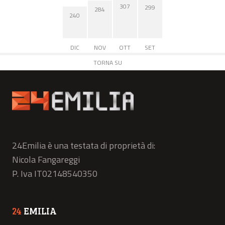
307
299
284
240
DIC
NOV
OTT
SET
TORNA SU
24Emilia è una testata di proprietà di:
Nicola Fangareggi
P. Iva IT02148540350
24
EMILIA