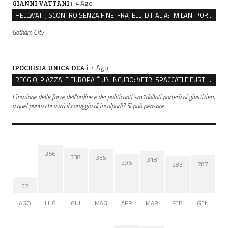
il 4 Ago
GIANNI VATTANI
HELLWATT, SCONTRO SENZA FINE. FRATELLI D’ITALIA: “MILANI PORTA DOCUMENTI, DE FRANCO INSULTI”
Gotham City
il 4 Ago
IPOCRISIA UNICA DEA
REGGIO, PIAZZALE EUROPA È UN INCUBO: VETRI SPACCATI E FURTI SULLE AUTO IN SOSTA
L'inazione delle forze dell'ordine e dei politicanti sm1dollati porterà ai giustizieri,
a quel punto chi avrà il coraggio di incolparli? Si può pensare
366
338
335
318
296
287
283
52
AGO
LUG
GIU
MAG
APR
MAR
FEB
GEN