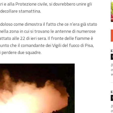
i e alla Protezione civile, si dovrebbero unire gli
a decollare stamattina.
doloso come dimostra il fatto che ce n’era già stato
nella zona in cui si trovano le antenne di numerose
ttato alle 22 di ieri sera. Il fronte delle fiamme è
unto che il comandante dei Vigili del fuoco di Pisa,
E
i perdere due squadre.
D
c
v
E
D
c