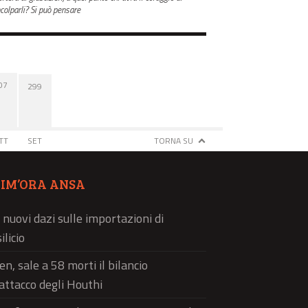
ncolparli? Si può pensare
07
299
TT
SET
TORNA SU
TIM’ORA ANSA
 nuovi dazi sulle importazioni di
ilicio
n, sale a 58 morti il bilancio
'attacco degli Houthi