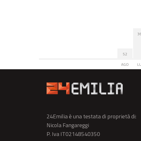
3
52
AGO
L
24Emilia è una testata di proprietà di:
Nicola Fangareggi
P. Iva IT02148540350