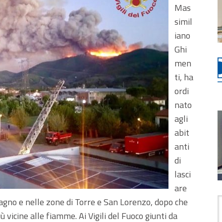
Mas
simil
iano
Ghi
men
ti, ha
ordi
nato
agli
abit
anti
di
lasci
are
agno e nelle zone di Torre e San Lorenzo, dopo che
ù vicine alle fiamme. Ai Vigili del Fuoco giunti da