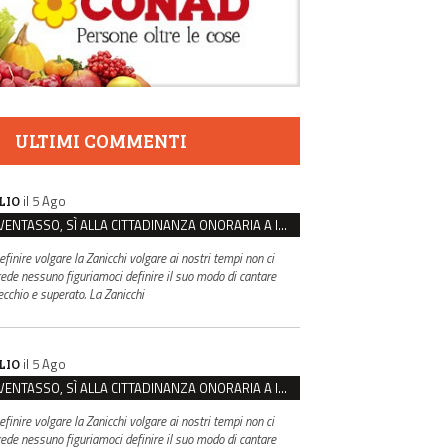
ULTIMI COMMENTI
il 5 Ago
LIO
VENTASSO, SÌ ALLA CITTADINANZA ONORARIA A IVA ZANICCHI. MA BARGIACCHI: “È DI PESSIMO GUSTO”
efinire volgare la Zanicchi volgare ai nostri tempi non ci
rede nessuno figuriamoci definire il suo modo di cantare
ecchio e superato. La Zanicchi
il 5 Ago
LIO
VENTASSO, SÌ ALLA CITTADINANZA ONORARIA A IVA ZANICCHI. MA BARGIACCHI: “È DI PESSIMO GUSTO”
efinire volgare la Zanicchi volgare ai nostri tempi non ci
rede nessuno figuriamoci definire il suo modo di cantare