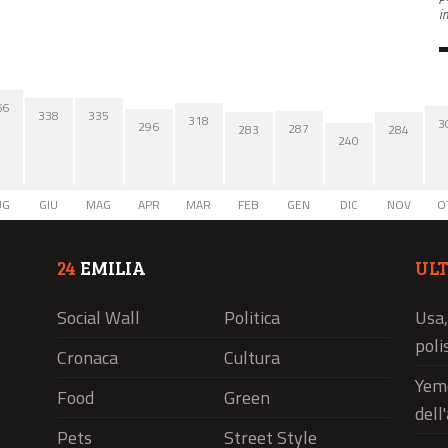
i
66
338
335
318
3
296
287
284
283
240
UG
GIU
MAG
APR
MAR
FEB
GEN
DIC
NOV
O
24
EMILIA
UL
Social Wall
Politica
Usa,
polis
Cronaca
Cultura
Yeme
Food
Green
dell
Pets
Street Style