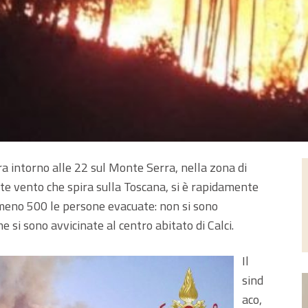
era intorno alle 22 sul Monte Serra, nella zona di
forte vento che spira sulla Toscana, si è rapidamente
lmeno 500 le persone evacuate: non si sono
e si sono avvicinate al centro abitato di Calci.
Il
sind
aco,