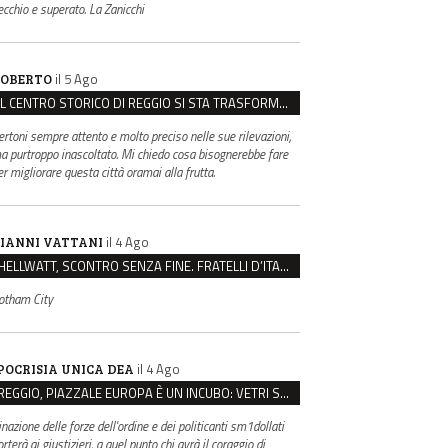
ecchio e superato. La Zanicchi
il 5 Ago
OBERTO
IL CENTRO STORICO DI REGGIO SI STA TRASFORMANDO, E NON IN MEGLIO
ertoni sempre attento e molto preciso nelle sue rilevazioni,
a purtroppo inascoltato. Mi chiedo cosa bisognerebbe fare
er migliorare questa città oramai alla frutta.
il 4 Ago
IANNI VATTANI
HELLWATT, SCONTRO SENZA FINE. FRATELLI D’ITALIA: “MILANI PORTA DOCUMENTI, DE FRANCO INSULTI”
otham City
il 4 Ago
POCRISIA UNICA DEA
REGGIO, PIAZZALE EUROPA È UN INCUBO: VETRI SPACCATI E FURTI SULLE AUTO IN SOSTA
inazione delle forze dell'ordine e dei politicanti sm1dollati
rterà ai giustizieri, a quel punto chi avrà il coraggio di