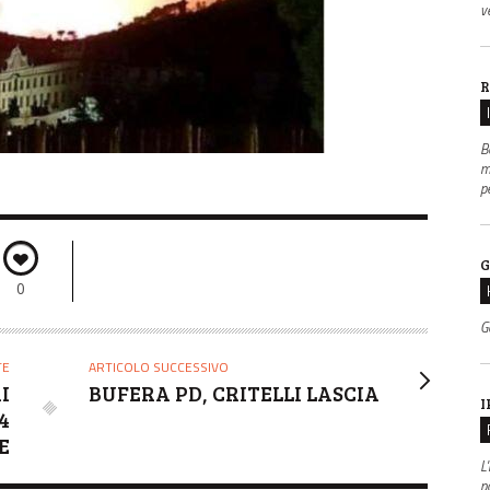
v
R
B
m
p
G
0
G
TE
ARTICOLO SUCCESSIVO
I
BUFERA PD, CRITELLI LASCIA
I
4
E
L'
po