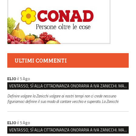
ULTIMI COMMENTI
il 5 Ago
ELIO
VENTASSO, SÌ ALLA CITTADINANZA ONORARIA A IVA ZANICCHI. MA BARGIACCHI: “È DI PESSIMO GUSTO”
Definire volgare la Zanicchi volgare ai nostri tempi non ci crede nessuno
figuriamoci definire il suo modo di cantare vecchio e superato. La Zanicchi
il 5 Ago
ELIO
VENTASSO, SÌ ALLA CITTADINANZA ONORARIA A IVA ZANICCHI. MA BARGIACCHI: “È DI PESSIMO GUSTO”