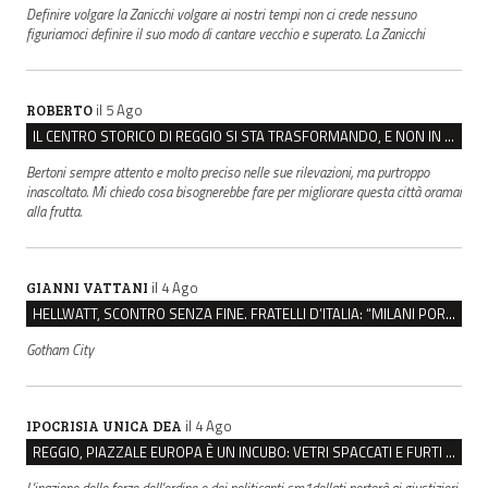
Definire volgare la Zanicchi volgare ai nostri tempi non ci crede nessuno
figuriamoci definire il suo modo di cantare vecchio e superato. La Zanicchi
il 5 Ago
ROBERTO
IL CENTRO STORICO DI REGGIO SI STA TRASFORMANDO, E NON IN MEGLIO
Bertoni sempre attento e molto preciso nelle sue rilevazioni, ma purtroppo
inascoltato. Mi chiedo cosa bisognerebbe fare per migliorare questa città oramai
alla frutta.
il 4 Ago
GIANNI VATTANI
HELLWATT, SCONTRO SENZA FINE. FRATELLI D’ITALIA: “MILANI PORTA DOCUMENTI, DE FRANCO INSULTI”
Gotham City
il 4 Ago
IPOCRISIA UNICA DEA
REGGIO, PIAZZALE EUROPA È UN INCUBO: VETRI SPACCATI E FURTI SULLE AUTO IN SOSTA
L'inazione delle forze dell'ordine e dei politicanti sm1dollati porterà ai giustizieri,