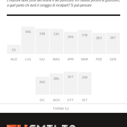
a quel punto chi avrà il coraggio di incolparli? Si può pensare
366
338
335
318
296
287
283
55
AGO
LUG
GIU
MAG
APR
MAR
FEB
GEN
307
299
284
240
DIC
NOV
OTT
SET
TORNA SU