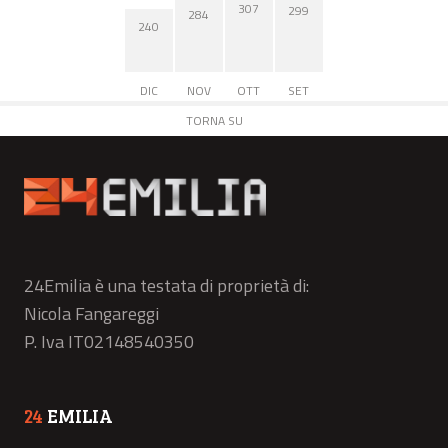
307
299
284
240
DIC
NOV
OTT
SET
TORNA SU
24Emilia è una testata di proprietà di:
Nicola Fangareggi
P. Iva IT02148540350
24
EMILIA