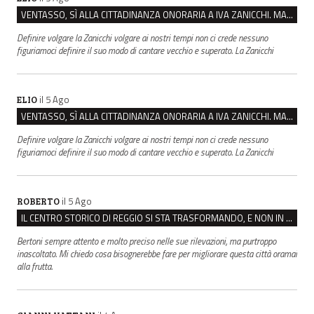
VENTASSO, SÌ ALLA CITTADINANZA ONORARIA A IVA ZANICCHI. MA BARGIACCHI: “È DI PESSIMO GUSTO”
Definire volgare la Zanicchi volgare ai nostri tempi non ci crede nessuno
figuriamoci definire il suo modo di cantare vecchio e superato. La Zanicchi
il 5 Ago
ELIO
VENTASSO, SÌ ALLA CITTADINANZA ONORARIA A IVA ZANICCHI. MA BARGIACCHI: “È DI PESSIMO GUSTO”
Definire volgare la Zanicchi volgare ai nostri tempi non ci crede nessuno
figuriamoci definire il suo modo di cantare vecchio e superato. La Zanicchi
il 5 Ago
ROBERTO
IL CENTRO STORICO DI REGGIO SI STA TRASFORMANDO, E NON IN MEGLIO
Bertoni sempre attento e molto preciso nelle sue rilevazioni, ma purtroppo
inascoltato. Mi chiedo cosa bisognerebbe fare per migliorare questa città oramai
alla frutta.