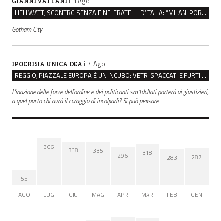
il 4 Ago
GIANNI VATTANI
HELLWATT, SCONTRO SENZA FINE. FRATELLI D’ITALIA: “MILANI PORTA DOCUMENTI, DE FRANCO INSULTI”
Gotham City
il 4 Ago
IPOCRISIA UNICA DEA
REGGIO, PIAZZALE EUROPA È UN INCUBO: VETRI SPACCATI E FURTI SULLE AUTO IN SOSTA
L'inazione delle forze dell'ordine e dei politicanti sm1dollati porterà ai giustizieri,
a quel punto chi avrà il coraggio di incolparli? Si può pensare
366
338
335
318
296
287
283
55
AGO
LUG
GIU
MAG
APR
MAR
FEB
GEN