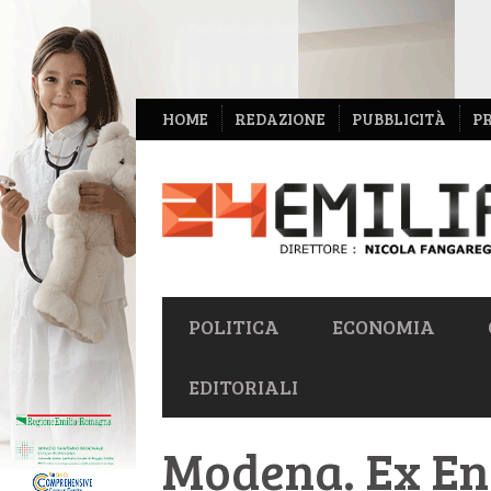
NAVIGAZIONE
HOME
REDAZIONE
PUBBLICITÀ
P
SECONDARIA
NAVIGAZIONE
POLITICA
ECONOMIA
PRIMARIA
EDITORIALI
Modena. Ex Ene