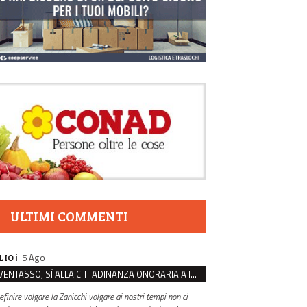
ULTIMI COMMENTI
il 5 Ago
LIO
VENTASSO, SÌ ALLA CITTADINANZA ONORARIA A IVA ZANICCHI. MA BARGIACCHI: “È DI PESSIMO GUSTO”
efinire volgare la Zanicchi volgare ai nostri tempi non ci