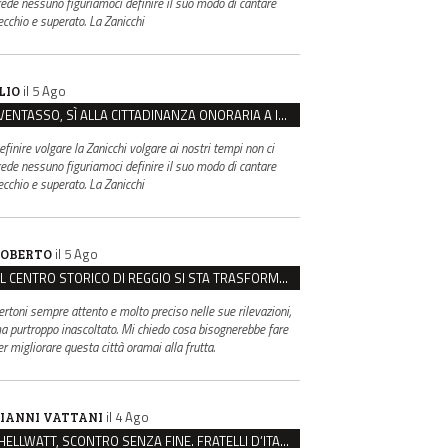
rede nessuno figuriamoci definire il suo modo di cantare
ecchio e superato. La Zanicchi
il 5 Ago
LIO
VENTASSO, SÌ ALLA CITTADINANZA ONORARIA A IVA ZANICCHI. MA BARGIACCHI: “È DI PESSIMO GUSTO”
efinire volgare la Zanicchi volgare ai nostri tempi non ci
rede nessuno figuriamoci definire il suo modo di cantare
ecchio e superato. La Zanicchi
il 5 Ago
OBERTO
IL CENTRO STORICO DI REGGIO SI STA TRASFORMANDO, E NON IN MEGLIO
ertoni sempre attento e molto preciso nelle sue rilevazioni,
a purtroppo inascoltato. Mi chiedo cosa bisognerebbe fare
er migliorare questa città oramai alla frutta.
il 4 Ago
IANNI VATTANI
HELLWATT, SCONTRO SENZA FINE. FRATELLI D’ITALIA: “MILANI PORTA DOCUMENTI, DE FRANCO INSULTI”