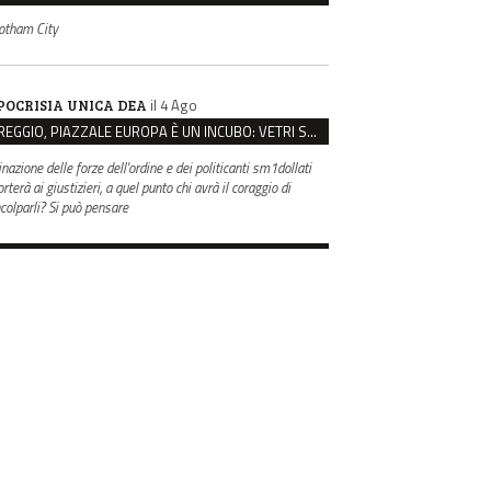
otham City
il 4 Ago
POCRISIA UNICA DEA
REGGIO, PIAZZALE EUROPA È UN INCUBO: VETRI SPACCATI E FURTI SULLE AUTO IN SOSTA
inazione delle forze dell'ordine e dei politicanti sm1dollati
rterà ai giustizieri, a quel punto chi avrà il coraggio di
ncolparli? Si può pensare