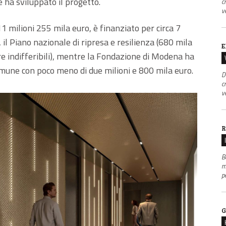
 ha sviluppato il progetto.
c
v
1 milioni 255 mila euro, è finanziato per circa 7
 il Piano nazionale di ripresa e resilienza (680 mila
E
re indifferibili), mentre la Fondazione di Modena ha
Comune con poco meno di due milioni e 800 mila euro.
D
c
v
R
B
m
p
G