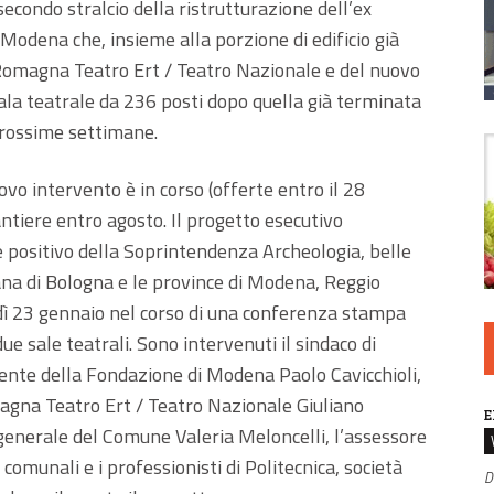
 secondo stralcio della ristrutturazione dell’ex
odena che, insieme alla porzione di edificio già
a Romagna Teatro Ert / Teatro Nazionale e del nuovo
sala teatrale da 236 posti dopo quella già terminata
 prossime settimane.
ovo intervento è in corso (offerte entro il 28
cantiere entro agosto. Il progetto esecutivo
re positivo della Soprintendenza Archeologia, belle
ana di Bologna e le province di Modena, Reggio
nedì 23 gennaio nel corso di una conferenza stampa
due sale teatrali. Sono intervenuti il sindaco di
ente della Fondazione di Modena Paolo Cavicchioli,
omagna Teatro Ert / Teatro Nazionale Giuliano
E
e generale del Comune Valeria Meloncelli, l’assessore
comunali e i professionisti di Politecnica, società
D