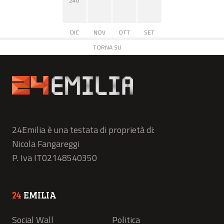
240
DIC
NOV
OTT
SET
TORNA SU
24Emilia è una testata di proprietà di:
Nicola Fangareggi
P. Iva IT02148540350
24
EMILIA
Social Wall
Politica