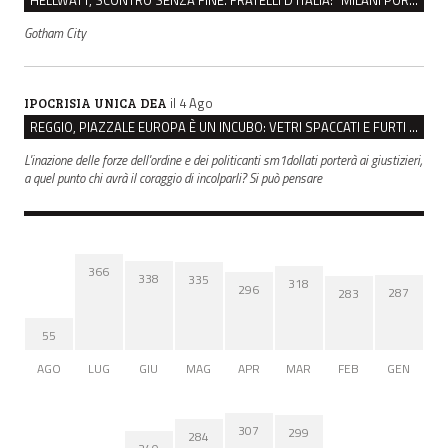
Gotham City
il 4 Ago
IPOCRISIA UNICA DEA
REGGIO, PIAZZALE EUROPA È UN INCUBO: VETRI SPACCATI E FURTI SULLE AUTO IN SOSTA
L'inazione delle forze dell'ordine e dei politicanti sm1dollati porterà ai giustizieri,
a quel punto chi avrà il coraggio di incolparli? Si può pensare
366
338
335
318
296
287
283
55
AGO
LUG
GIU
MAG
APR
MAR
FEB
GEN
307
299
284