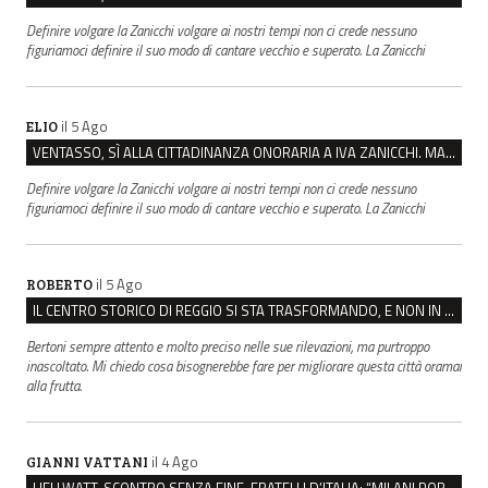
Definire volgare la Zanicchi volgare ai nostri tempi non ci crede nessuno
figuriamoci definire il suo modo di cantare vecchio e superato. La Zanicchi
il 5 Ago
ELIO
VENTASSO, SÌ ALLA CITTADINANZA ONORARIA A IVA ZANICCHI. MA BARGIACCHI: “È DI PESSIMO GUSTO”
Definire volgare la Zanicchi volgare ai nostri tempi non ci crede nessuno
figuriamoci definire il suo modo di cantare vecchio e superato. La Zanicchi
il 5 Ago
ROBERTO
IL CENTRO STORICO DI REGGIO SI STA TRASFORMANDO, E NON IN MEGLIO
Bertoni sempre attento e molto preciso nelle sue rilevazioni, ma purtroppo
inascoltato. Mi chiedo cosa bisognerebbe fare per migliorare questa città oramai
alla frutta.
il 4 Ago
GIANNI VATTANI
HELLWATT, SCONTRO SENZA FINE. FRATELLI D’ITALIA: “MILANI PORTA DOCUMENTI, DE FRANCO INSULTI”