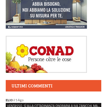
ULTIMI COMMENTI
il 5 Ago
ELIO
VENTASSO, SÌ ALLA CITTADINANZA ONORARIA A IVA ZANICCHI. MA BARGIACCHI: “È DI PESSIMO GUSTO”