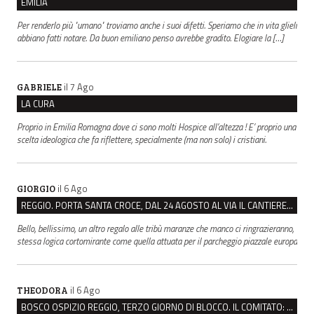
EMILIA
Per renderlo più "umano" troviamo anche i suoi difetti. Speriamo che in vita glieli
abbiano fatti notare. Da buon emiliano penso avrebbe gradito. Elogiare la […]
il 7 Ago
GABRIELE
LA CURA
Proprio in Emilia Romagna dove ci sono molti Hospice all’altezza ! E’ proprio una
scelta ideologica che fa riflettere, specialmente (ma non solo) i cristiani.
il 6 Ago
GIORGIO
REGGIO. PORTA SANTA CROCE, DAL 24 AGOSTO AL VIA IL CANTIERE PER IL NUOVO COLLETTORE FOGNARIO
Bello, bellissimo, un altro regalo alle tribù maranze che manco ci ringrazieranno,
stessa logica cortomirante come quella attuata per il parcheggio piazzale europa
il 6 Ago
THEODORA
BOSCO OSPIZIO REGGIO, TERZO GIORNO DI BLOCCO. IL COMITATO: “PRESIDIO FINO A VENERDÌ”