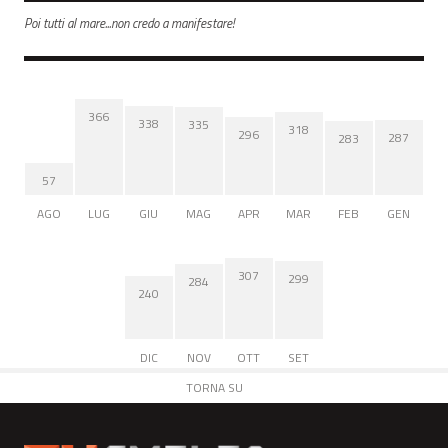
Poi tutti al mare...non credo a manifestare!
366
338
335
318
296
287
283
57
AGO
LUG
GIU
MAG
APR
MAR
FEB
GEN
307
299
284
240
DIC
NOV
OTT
SET
TORNA SU