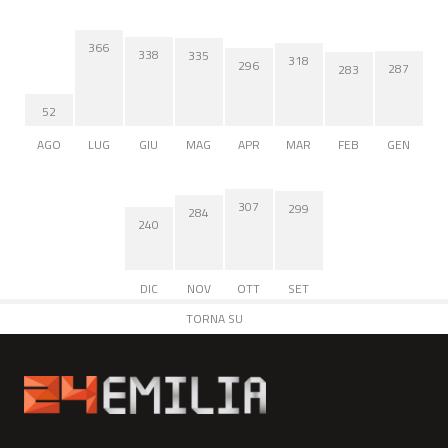
366
338
335
318
296
287
283
52
AGO
LUG
GIU
MAG
APR
MAR
FEB
GEN
307
299
284
240
DIC
NOV
OTT
SET
TORNA SU