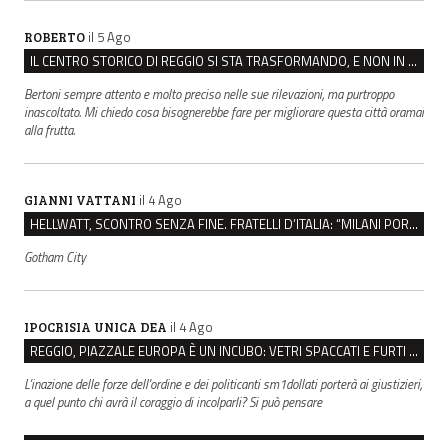
il 5 Ago
ROBERTO
IL CENTRO STORICO DI REGGIO SI STA TRASFORMANDO, E NON IN MEGLIO
Bertoni sempre attento e molto preciso nelle sue rilevazioni, ma purtroppo
inascoltato. Mi chiedo cosa bisognerebbe fare per migliorare questa città oramai
alla frutta.
il 4 Ago
GIANNI VATTANI
HELLWATT, SCONTRO SENZA FINE. FRATELLI D’ITALIA: “MILANI PORTA DOCUMENTI, DE FRANCO INSULTI”
Gotham City
il 4 Ago
IPOCRISIA UNICA DEA
REGGIO, PIAZZALE EUROPA È UN INCUBO: VETRI SPACCATI E FURTI SULLE AUTO IN SOSTA
L'inazione delle forze dell'ordine e dei politicanti sm1dollati porterà ai giustizieri,
a quel punto chi avrà il coraggio di incolparli? Si può pensare